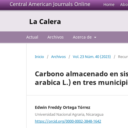
Central American Journals Online
Home
Abo
La Calera
Actual
Archivos
Acerca de
Inicio
/
Archivos
/
Vol. 23 Núm. 40 (2023)
/
Recur
Carbono almacenado en sis
arabica L.) en tres munici
Edwin Freddy Ortega Tórrez
Universidad Nacional Agraria, Nicaragua
https://orcid.org/0000-0002-3848-1642