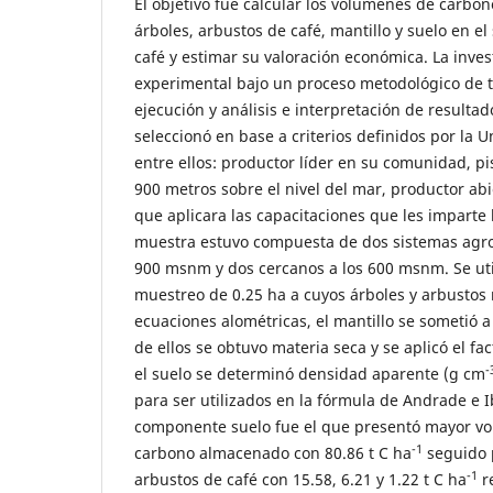
El objetivo fue calcular los volúmenes de carb
árboles, arbustos de café, mantillo y suelo en el
café y estimar su valoración económica. La inves
experimental bajo un proceso metodológico de tr
ejecución y análisis e interpretación de resultad
seleccionó en base a criterios definidos por la 
entre ellos: productor líder en su comunidad, pis
900 metros sobre el nivel del mar, productor abi
que aplicara las capacitaciones que les imparte 
muestra estuvo compuesta de dos sistemas agrof
900 msnm y dos cercanos a los 600 msnm. Se uti
muestreo de 0.25 ha a cuyos árboles y arbustos
ecuaciones alométricas, el mantillo se sometió
de ellos se obtuvo materia seca y se aplicó el fa
-
el suelo se determinó densidad aparente (g cm
para ser utilizados en la fórmula de Andrade e 
componente suelo fue el que presentó mayor v
-1
carbono almacenado con 80.86 t C ha
seguido p
-1
arbustos de café con 15.58, 6.21 y 1.22 t C ha
r