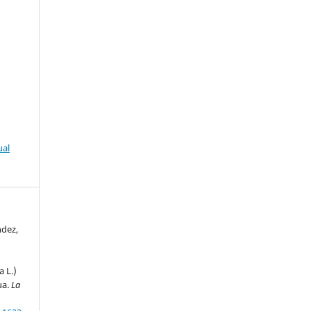
ual
ndez,
a L.)
ua.
La