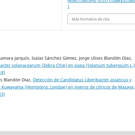
https://doi.org/10.5377/calera.v23i4
1
Más formatos de cita
amora Jarquín, Isaías Sánchez Gómez, Jorge Ulises Blandón Díaz,
bacter solanacearum (Zebra Chip) en papa (Solanum tuberosum L,)
18)
es Blandón Díaz,
Detección de Candidatus Liberibacter asiaticus y
i Kuwayama (Hemiptera: Liviidae) en viveros de cítricos de Masaya,
23)