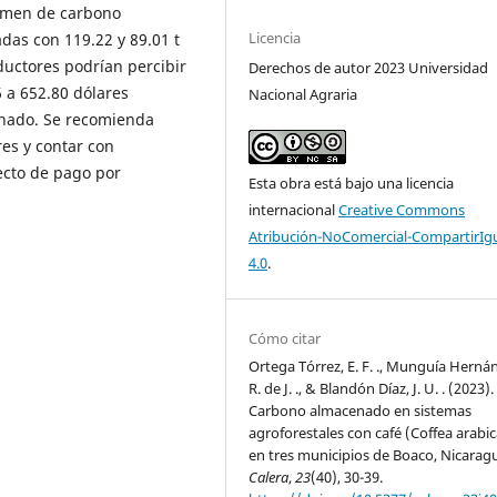
lumen de carbono
Licencia
as con 119.22 y 89.01 t
ductores podrían percibir
Derechos de autor 2023 Universidad
 a 652.80 dólares
Nacional Agraria
ado. Se recomienda
es y contar con
ecto de pago por
Esta obra está bajo una licencia
internacional
Creative Commons
Atribución-NoComercial-CompartirIg
4.0
.
Cómo citar
Ortega Tórrez, E. F. ., Munguía Herná
R. de J. ., & Blandón Díaz, J. U. . (2023).
Carbono almacenado en sistemas
agroforestales con café (Coffea arabic
en tres municipios de Boaco, Nicarag
Calera
,
23
(40), 30-39.