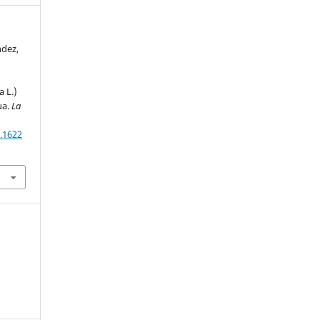
ndez,
a L.)
ua.
La
0.1622