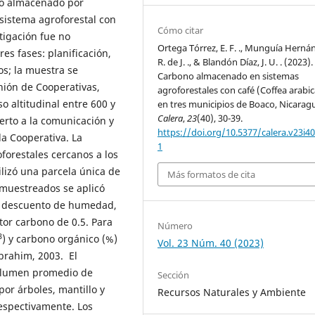
ono almacenado por
 sistema agroforestal con
Cómo citar
tigación fue no
Ortega Tórrez, E. F. ., Munguía Herná
es fases: planificación,
R. de J. ., & Blandón Díaz, J. U. . (2023).
os; la muestra se
Carbono almacenado en sistemas
Unión de Cooperativas,
agroforestales con café (Coffea arabic
o altitudinal entre 600 y
en tres municipios de Boaco, Nicarag
Calera
,
23
(40), 30-39.
erto a la comunicación y
https://doi.org/10.5377/calera.v23i4
la Cooperativa. La
1
orestales cercanos a los
lizó una parcela única de
Más formatos de cita
 muestreados se aplicó
 a descuento de humedad,
ctor carbono de 0.5. Para
Número
3
) y carbono orgánico (%)
Vol. 23 Núm. 40 (2023)
Ibrahim, 2003. El
olumen promedio de
Sección
or árboles, mantillo y
Recursos Naturales y Ambiente
espectivamente. Los