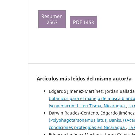
Resumen
2567
PDF 1453
Artículos más leídos del mismo autor/a
Edgardo Jiménez-Martínez, Jordan Ballada
botánicos para el manejo de mosca blanca
lycopersicum L.) en Tisma, Nicaragua
,
La 
Darwin Raudez-Centeno, Edgardo Jiménez
(Polyphagotarsonemus latus, Banks.) (Aca
condiciones protegidas en Nicaragua
,
La 
Edgardo Jiménez-Martínez, Jorge Gómez M