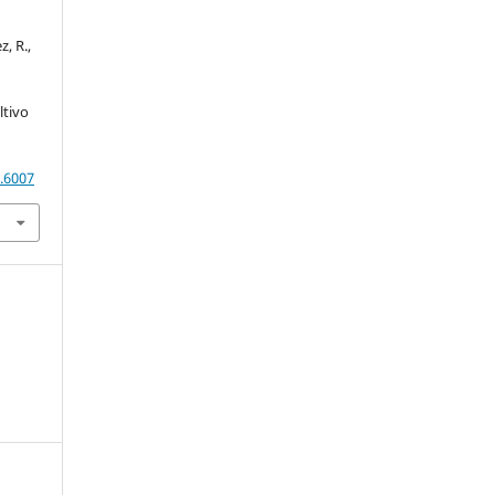
, R.,
ltivo
7.6007