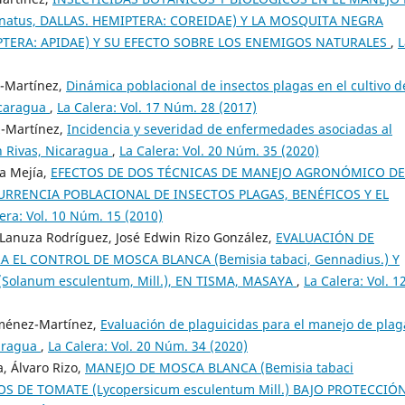
onatus, DALLAS. HEMIPTERA: COREIDAE) Y LA MOSQUITA NEGRA
NOPTERA: APIDAE) Y SU EFECTO SOBRE LOS ENEMIGOS NATURALES
,
L
z-Martínez,
Dinámica poblacional de insectos plagas en el cultivo d
icaragua
,
La Calera: Vol. 17 Núm. 28 (2017)
z-Martínez,
Incidencia y severidad de enfermedades asociadas al
en Rivas, Nicaragua
,
La Calera: Vol. 20 Núm. 35 (2020)
la Mejía,
EFECTOS DE DOS TÉCNICAS DE MANEJO AGRONÓMICO DE
OCURRENCIA POBLACIONAL DE INSECTOS PLAGAS, BENÉFICOS Y EL
era: Vol. 10 Núm. 15 (2010)
 Lanuza Rodríguez, José Edwin Rizo González,
EVALUACIÓN DE
EL CONTROL DE MOSCA BLANCA (Bemisia tabaci, Gennadius.) Y
Solanum esculentum, Mill.), EN TISMA, MASAYA
,
La Calera: Vol. 1
iménez-Martínez,
Evaluación de plaguicidas para el manejo de plag
caragua
,
La Calera: Vol. 20 Núm. 34 (2020)
, Álvaro Rizo,
MANEJO DE MOSCA BLANCA (Bemisia tabaci
OS DE TOMATE (Lycopersicum esculentum Mill.) BAJO PROTECCIÓ