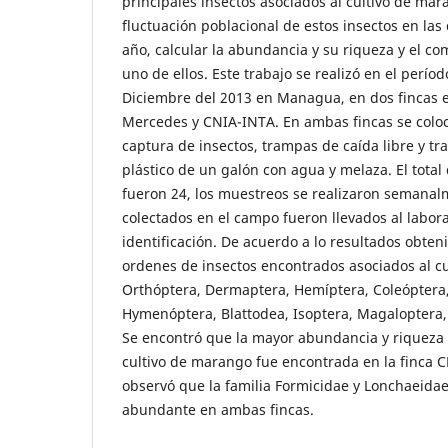
principales insectos asociados al cultivo de mara
fluctuación poblacional de estos insectos en las
año, calcular la abundancia y su riqueza y el c
uno de ellos. Este trabajo se realizó en el per
Diciembre del 2013 en Managua, en dos fincas 
Mercedes y CNIA-INTA. En ambas fincas se colo
captura de insectos, trampas de caída libre y t
plástico de un galón con agua y melaza. El total
fueron 24, los muestreos se realizaron semanalm
colectados en el campo fueron llevados al labora
identificación. De acuerdo a lo resultados obteni
ordenes de insectos encontrados asociados al c
Orthóptera, Dermaptera, Hemíptera, Coleóptera,
Hymenóptera, Blattodea, Isoptera, Magaloptera
Se encontró que la mayor abundancia y riqueza 
cultivo de marango fue encontrada en la finca 
observó que la familia Formicidae y Lonchaeida
abundante en ambas fincas.