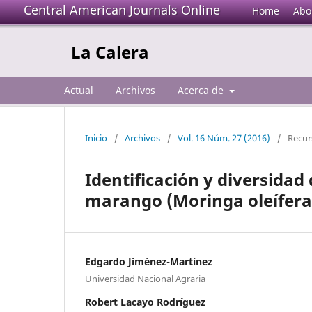
Central American Journals Online
Home
Abo
La Calera
Actual
Archivos
Acerca de
Inicio
/
Archivos
/
Vol. 16 Núm. 27 (2016)
/
Recur
Identificación y diversidad 
marango (Moringa oleífera
Edgardo Jiménez-Martínez
Universidad Nacional Agraria
Robert Lacayo Rodríguez