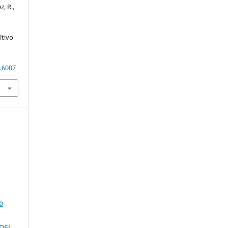
, R.,
ltivo
7.6007
o
DEL