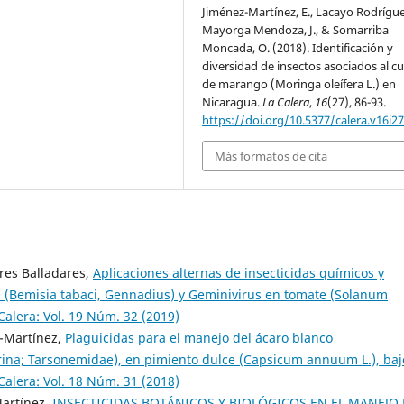
Jiménez-Martínez, E., Lacayo Rodríguez
Mayorga Mendoza, J., & Somarriba
Moncada, O. (2018). Identificación y
diversidad de insectos asociados al cu
de marango (Moringa oleífera L.) en
Nicaragua.
La Calera
,
16
(27), 86-93.
https://doi.org/10.5377/calera.v16i2
Más formatos de cita
res Balladares,
Aplicaciones alternas de insecticidas químicos y
 (Bemisia tabaci, Gennadius) y Geminivirus en tomate (Solanum
Calera: Vol. 19 Núm. 32 (2019)
-Martínez,
Plaguicidas para el manejo del ácaro blanco
rina; Tarsonemidae), en pimiento dulce (Capsicum annuum L.), baj
Calera: Vol. 18 Núm. 31 (2018)
artínez,
INSECTICIDAS BOTÁNICOS Y BIOLÓGICOS EN EL MANEJO 