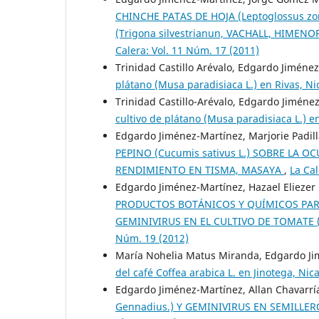
CHINCHE PATAS DE HOJA (Leptoglossus z
(Trigona silvestrianun, VACHALL, HIME
Calera: Vol. 11 Núm. 17 (2011)
Trinidad Castillo Arévalo, Edgardo Jiméne
plátano (Musa paradisiaca L.) en Rivas, N
Trinidad Castillo-Arévalo, Edgardo Jiméne
cultivo de plátano (Musa paradisiaca L.) 
Edgardo Jiménez-Martínez, Marjorie Padil
PEPINO (Cucumis sativus L.) SOBRE LA 
RENDIMIENTO EN TISMA, MASAYA
,
La Cal
Edgardo Jiménez-Martínez, Hazael Eliezer
PRODUCTOS BOTÁNICOS Y QUÍMICOS PARA 
GEMINIVIRUS EN EL CULTIVO DE TOMATE (
Núm. 19 (2012)
María Nohelia Matus Miranda, Edgardo J
del café Coffea arabica L. en Jinotega, Ni
Edgardo Jiménez-Martínez, Allan Chavarría
Gennadius.) Y GEMINIVIRUS EN SEMILLER