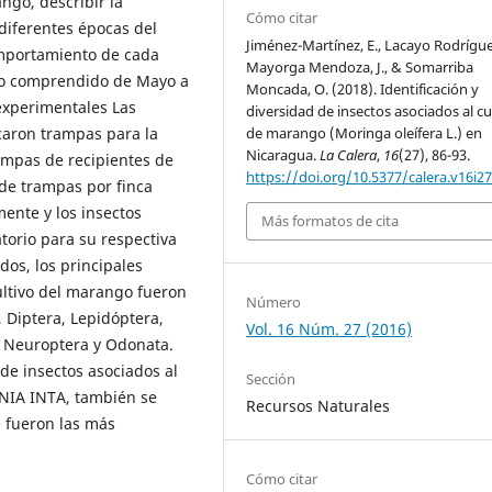
ngo, describir la
Cómo citar
 diferentes épocas del
Jiménez-Martínez, E., Lacayo Rodríguez
omportamiento de cada
Mayorga Mendoza, J., & Somarriba
íodo comprendido de Mayo a
Moncada, O. (2018). Identificación y
experimentales Las
diversidad de insectos asociados al cu
caron trampas para la
de marango (Moringa oleífera L.) en
Nicaragua.
La Calera
,
16
(27), 86-93.
rampas de recipientes de
https://doi.org/10.5377/calera.v16i2
 de trampas por finca
ente y los insectos
Más formatos de cita
torio para su respectiva
dos, los principales
ultivo del marango fueron
Número
 Diptera, Lepidóptera,
Vol. 16 Núm. 27 (2016)
, Neuroptera y Odonata.
de insectos asociados al
Sección
CNIA INTA, también se
Recursos Naturales
e fueron las más
Cómo citar