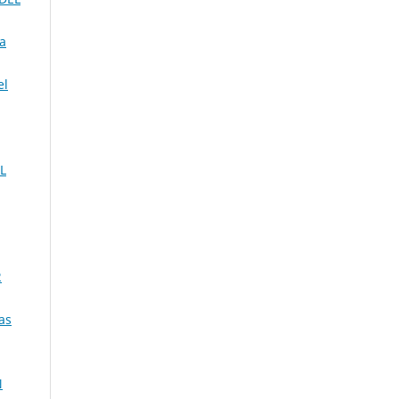
a
el
L
2
as
N