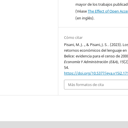
mayor de los trabajos publica
(Véase
The Effect of Open Acce
(en inglés).
Cómo citar
Pisani, M. J. ., & Pisani, J. S. . (2023). Lo
retornos económicos del lenguaje en
Belice: evidencia para el censo de 200
Economía Y Administración (E&A)
,
15
(2
54.
https://doi.org/10.5377/eya.v15i2.17
Más formatos de cita