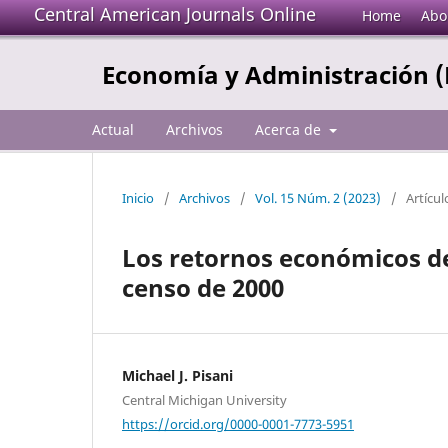
Central American Journals Online
Home
Abo
Economía y Administración 
Actual
Archivos
Acerca de
Inicio
/
Archivos
/
Vol. 15 Núm. 2 (2023)
/
Artícul
Los retornos económicos del
censo de 2000
Michael J. Pisani
Central Michigan University
https://orcid.org/0000-0001-7773-5951