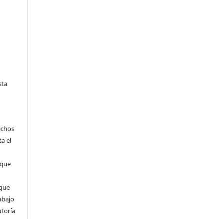
sta
echos
ta el
 que
que
abajo
utoría