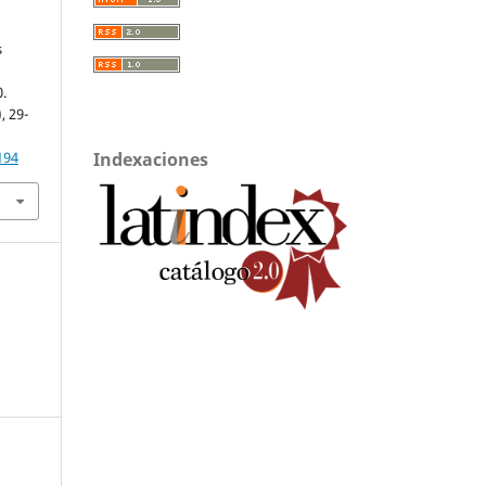
s
0.
), 29-
Indexaciones
194