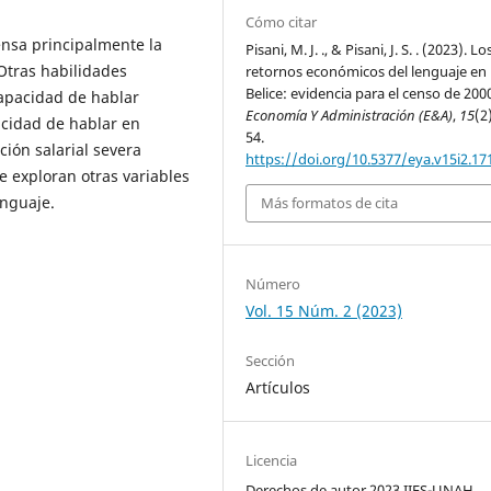
Cómo citar
nsa principalmente la
Pisani, M. J. ., & Pisani, J. S. . (2023). Lo
Otras habilidades
retornos económicos del lenguaje en
Belice: evidencia para el censo de 200
capacidad de hablar
Economía Y Administración (E&A)
,
15
(2
acidad de hablar en
54.
ión salarial severa
https://doi.org/10.5377/eya.v15i2.17
 exploran otras variables
enguaje.
Más formatos de cita
Número
Vol. 15 Núm. 2 (2023)
Sección
Artículos
Licencia
Derechos de autor 2023 IIES-UNAH