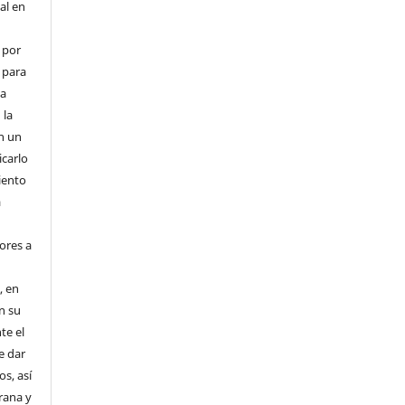
ial en
 por
 para
la
 la
en un
icarlo
iento
a
ores a
, en
en su
te el
e dar
s, así
rana y