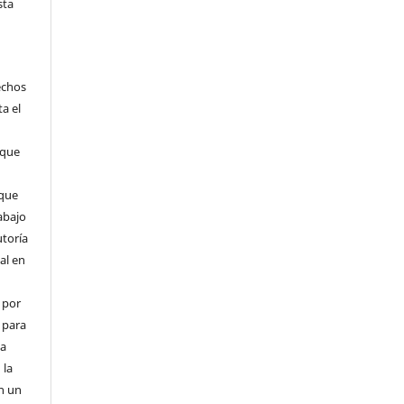
sta
echos
ta el
 que
que
abajo
utoría
ial en
 por
 para
la
 la
en un