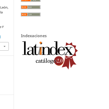
a León,
la
a Y
Indexaciones
3