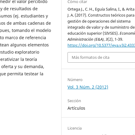
edir el valor percibido
Cómo citar
 y de resultados de
Ortega J., C. H., Eguía Salina, I., & Arit
J. A. (2017). Constructos teóricos para 
sumos (ej. estudiantes y
gestión de operaciones del sistema
esos de ambas cadenas de
integrado de valor y de suministro de
í pues, tomando el modelo
educación superior (SIVSES).
Economí
to marco de referencia
Administración (E&A)
,
3
(2), 1-39.
antean algunos elementos
https://doi.org/10.5377/eya.v3i2.433
estudio exploratorio
Más formatos de cita
ativizar la teoría
u oferta y su demanda,
que permita testear la
Número
Vol. 3 Núm. 2 (2012)
Sección
Artículos
Licencia