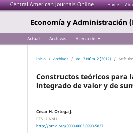
Central American Journals Online
Home
Abo
Economía y Administración 
Actual
Archivos
Acerca de
Inicio
/
Archivos
/
Vol. 3 Núm. 2 (2012)
/
Artículo
Constructos teóricos para l
integrado de valor y de sum
César H. Ortega J.
IIES - UNAH
http://orcid.org/0000-0003-0990-5837