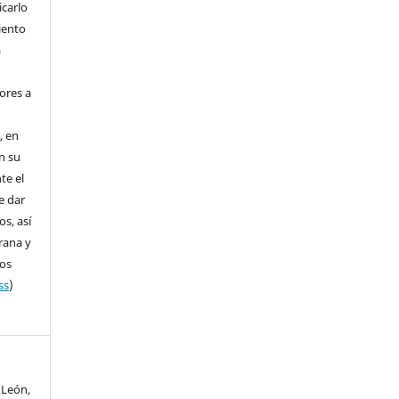
icarlo
iento
a
ores a
, en
en su
te el
e dar
s, así
rana y
dos
ss
)
a León,