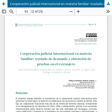
Cooperación judicial internacional en materia familiar: traslado de demanda y obtención de pruebas en el extranjero