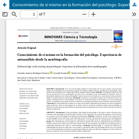
Conocimiento de sí mismo en la formación del psicólogo. Experiencia de autoanálisis desde la autobiografía