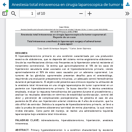
Anestesia total intravenosa en cirugia laparoscopica de tumor suprarrenal: Reporte de un caso