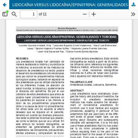
LIDOCAÍNA VERSUS LIDOCAÍNA/EPINEFRINA: GENERALIDADES Y TOXICIDAD