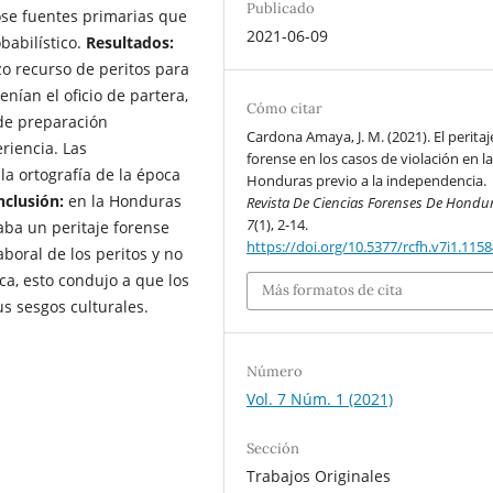
Publicado
dose fuentes primarias que
2021-06-09
babilístico.
Resultados:
izo recurso de peritos para
nían el oficio de partera,
Cómo citar
 de preparación
Cardona Amaya, J. M. (2021). El peritaj
riencia. Las
forense en los casos de violación en l
la ortografía de la época
Honduras previo a la independencia.
clusión:
en la Honduras
Revista De Ciencias Forenses De Hondu
7
(1), 2-14.
aba un peritaje forense
https://doi.org/10.5377/rcfh.v7i1.115
boral de los peritos y no
ca, esto condujo a que los
Más formatos de cita
us sesgos culturales.
Número
Vol. 7 Núm. 1 (2021)
Sección
Trabajos Originales