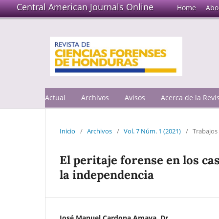
Central American Journals Online
Home
Abo
Actual
Archivos
Avisos
Acerca de la Rev
Inicio
/
Archivos
/
Vol. 7 Núm. 1 (2021)
/
Trabajos 
El peritaje forense en los ca
la independencia
José Manuel Cardona Amaya, Dr.