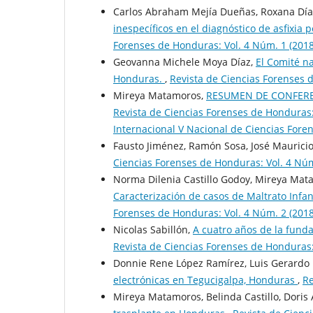
Carlos Abraham Mejía Dueñas, Roxana Día
inespecíficos en el diagnóstico de asfixia 
Forenses de Honduras: Vol. 4 Núm. 1 (2018
Geovanna Michele Moya Díaz,
El Comité n
Honduras.
,
Revista de Ciencias Forenses 
Mireya Matamoros,
RESUMEN DE CONFERENC
Revista de Ciencias Forenses de Honduras: 
Internacional V Nacional de Ciencias For
Fausto Jiménez, Ramón Sosa, José Mauricio
Ciencias Forenses de Honduras: Vol. 4 Núm
Norma Dilenia Castillo Godoy, Mireya Mat
Caracterización de casos de Maltrato Infa
Forenses de Honduras: Vol. 4 Núm. 2 (2018
Nicolas Sabillón,
A cuatro años de la funda
Revista de Ciencias Forenses de Honduras:
Donnie Rene López Ramírez, Luis Gerardo 
electrónicas en Tegucigalpa, Honduras
,
Re
Mireya Matamoros, Belinda Castillo, Doris