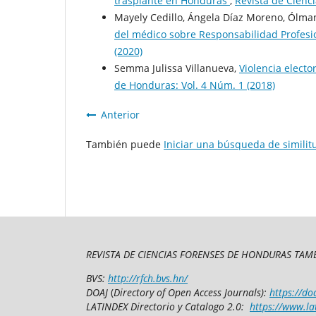
trasplante en Honduras
,
Revista de Cienc
Mayely Cedillo, Ángela Díaz Moreno, Ólm
del médico sobre Responsabilidad Profes
(2020)
Semma Julissa Villanueva,
Violencia electo
de Honduras: Vol. 4 Núm. 1 (2018)
Anterior
También puede
Iniciar una búsqueda de simili
REVISTA DE CIENCIAS FORENSES DE HONDURAS TAMB
BVS:
http://rfch.bvs.hn/
DOAJ
(
Directory of Open Access Journals):
https://do
LATINDEX Directorio y Catalogo 2.0:
https://www.la