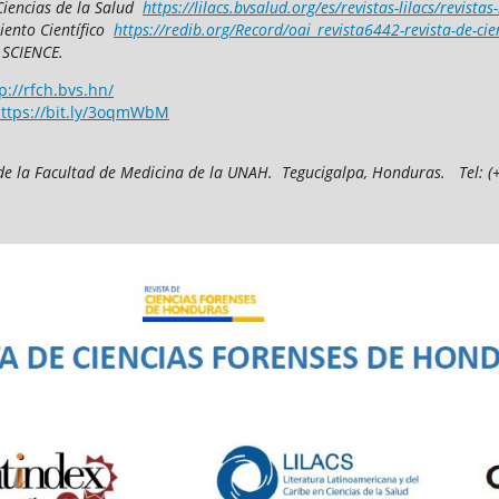
Ciencias de la Salud
https://lilacs.bvsalud.org/es/revistas-lilacs/revistas
iento Científico
https://redib.org/Record/oai_revista6442-revista-de-ci
 SCIENCE.
p://rfch.bvs.hn/
ttps://bit.ly/3oqmWbM
de la Facultad de Medicina
de la UNAH.
Tegucigalpa, Honduras.
T
el: 