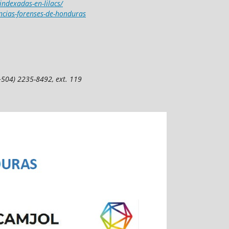
-indexadas-en-lilacs/
encias-forenses-de-honduras
(+504) 2235-8492, ext. 119