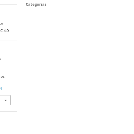
Categorías
or
C 4.0
e
a
ras
,
84