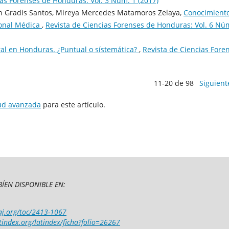
ias Forenses de Honduras: Vol. 3 Núm. 1 (2017)
an Gradis Santos, Mireya Mercedes Matamoros Zelaya,
Conocimient
ional Médica
,
Revista de Ciencias Forenses de Honduras: Vol. 6 Nú
ral en Honduras. ¿Puntual o sístemática?
,
Revista de Ciencias Fore
11-20 de 98
Siguient
tud avanzada
para este artículo.
ÍEN DISPONIBLE EN:
aj.org/toc/2413-1067
tindex.org/latindex/ficha?folio=26267