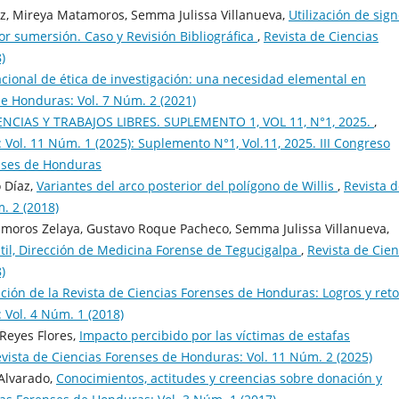
z, Mireya Matamoros, Semma Julissa Villanueva,
Utilización de sig
por sumersión. Caso y Revisión Bibliográfica
,
Revista de Ciencias
)
acional de ética de investigación: una necesidad elemental en
de Honduras: Vol. 7 Núm. 2 (2021)
IAS Y TRABAJOS LIBRES. SUPLEMENTO 1, VOL 11, N°1, 2025.
,
Vol. 11 Núm. 1 (2025): Suplemento N°1, Vol.11, 2025. III Congreso
enses de Honduras
 Díaz,
Variantes del arco posterior del polígono de Willis
,
Revista 
. 2 (2018)
amoros Zelaya, Gustavo Roque Pacheco, Semma Julissa Villanueva,
ntil, Dirección de Medicina Forense de Tegucigalpa
,
Revista de Cien
)
ción de la Revista de Ciencias Forenses de Honduras: Logros y ret
 Vol. 4 Núm. 1 (2018)
Reyes Flores,
Impacto percibido por las víctimas de estafas
vista de Ciencias Forenses de Honduras: Vol. 11 Núm. 2 (2025)
 Alvarado,
Conocimientos, actitudes y creencias sobre donación y