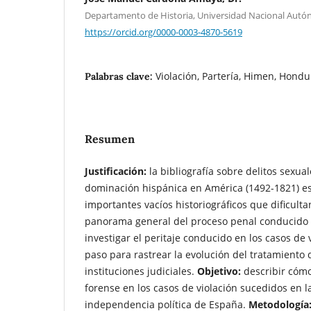
Departamento de Historia, Universidad Nacional Aut
https://orcid.org/0000-0003-4870-5619
Violación, Partería, Himen, Hondu
Palabras clave:
Resumen
Justificación:
la bibliografía sobre delitos sexua
dominación hispánica en América (1492-1821) es
importantes vacíos historiográficos que dificult
panorama general del proceso penal conducido e
investigar el peritaje conducido en los casos de 
paso para rastrear la evolución del tratamiento 
instituciones judiciales.
Objetivo:
describir cómo
forense en los casos de violación sucedidos en 
independencia política de España.
Metodología