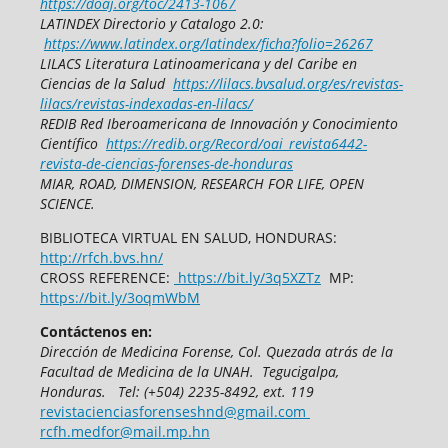
https://doaj.org/toc/2413-1067
LATINDEX Directorio y Catalogo 2.0:
https://www.latindex.org/latindex/ficha?folio=26267
LILACS Literatura Latinoamericana y del Caribe en
Ciencias de la Salud
https://lilacs.bvsalud.org/es/revistas-
lilacs/revistas-indexadas-en-lilacs/
REDIB Red Iberoamericana de Innovación y Conocimiento
Científico
https://redib.org/Record/oai_revista6442-
revista-de-ciencias-forenses-de-honduras
MIAR, ROAD, DIMENSION, RESEARCH FOR LIFE, OPEN
SCIENCE.
BIBLIOTECA VIRTUAL EN SALUD, HONDURAS:
http://rfch.bvs.hn/
CROSS REFERENCE:
https://bit.ly/3q5XZTz
MP:
https://bit.ly/3oqmWbM
Contáctenos en:
Dirección de Medicina Forense,
Col. Quezada atrás de la
Facultad de Medicina
de la UNAH.
Tegucigalpa,
Honduras.
T
el: (+504) 2235-8492, ext. 119
revistacienciasforenseshnd@gmail.com
rcfh.medfor@mail.mp.hn