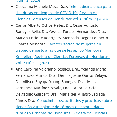
Núm. 2 (2020)
Geovanna Michele Moya Díaz,
Telemedicina ética para
Honduras en tiempos de COVID-19
,
Revista de
Ciencias Forenses de Honduras: Vol. 6 Núm. 2 (2020)
Carlos Alberto Ochoa Fletes, Dr., Cesar Augusto
Banegas Ávila, Dr., Yessica Turcios Hernández, Dra.,
Marvin Enrique Rodríguez Moncada, Roger Edilberto
Linares Mendoza,
Caracterización de mujeres en
trabajo de parto a las que se les aplicó Maniobra
Kristeller
,
Revista de Ciencias Forenses de Honduras:
Vol. 7 Núm. 1 (2021)
Ana Carolina Valeriano Rosales, Dra., Yolanda María
Fernández Muñoz, Dra., Dennis Josué Quiroz Zelaya,
Dr., Allison Suyapa Young Banegas, Dra., María
Fernanda Martínez Zavala, Dra., Laura Patricia
Delgadillo Guilbert, Dra., María del Milagro Estrada
Fúnez, Dra.,
Conocimientos, actitudes y prácticas sobre
donación y trasplante de córneas en comunidades
rurales y urbanas de Honduras
,
Revista de Ciencias