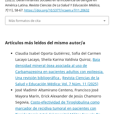
(2025). Determinantes Sociales en la incidencia de dengue en
América Latina.
Revista Ciencias De La Salud Y Educación Médica
,
7
(11), 58-67.
https://doi.org/10.5377/rcsem.v7i11.20632
Más formatos de cita
Artículos más leídos del mismo autor/a
Claudia Isabel Oporta Gutiérrez, Sofia del Carmen
Lacayo Lacayo, Sheila Karina Valdivia Quiroz,
Baja
densidad mineral ósea asociada al uso de
Carbamazepina en pacientes adultos con epilepsia.
Una revisión bibliográfica
,
Revista Ciencias de la
Salud y Educación Médica: Vol. 7 Núm. 11 (2025)
José Vladimir Altamirano Centeno, Francisco José
Mayora Marín, Erick Alexander de Jesús Chamorro
Segovia,
Costo-efectividad de Tiroglobulina como
marcador de recidiva tumoral en pacientes con