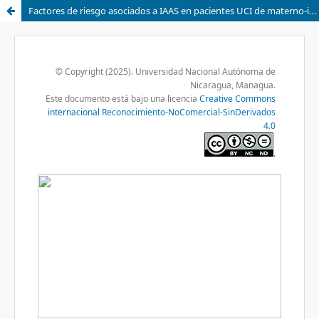
Factores de riesgo asociados a IAAS en pacientes UCI de materno-infantil