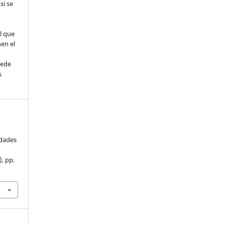
si se
l que
nen el
uede
s
idades
), pp.