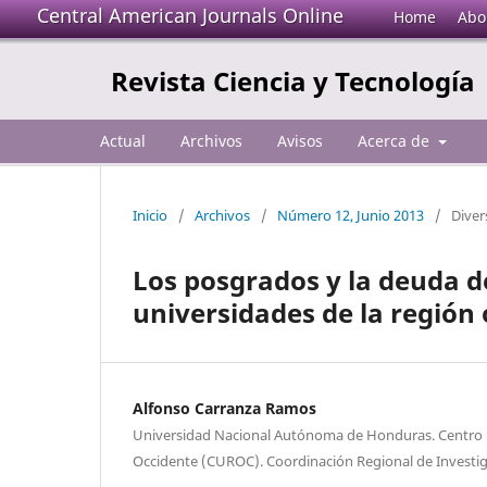
Central American Journals Online
Home
Abo
Revista Ciencia y Tecnología
Actual
Archivos
Avisos
Acerca de
Inicio
/
Archivos
/
Número 12, Junio 2013
/
Diver
Los posgrados y la deuda de 
universidades de la región
Alfonso Carranza Ramos
Universidad Nacional Autónoma de Honduras. Centro U
Occidente (CUROC). Coordinación Regional de Investiga