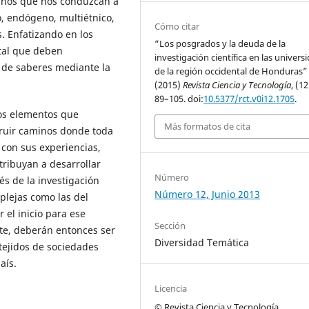
minos que nos conduzcan a
o, endógeno, multiétnico,
Cómo citar
. Enfatizando en los
“Los posgrados y la deuda de la
ntal que deben
investigación científica en las univers
 de saberes mediante la
de la región occidental de Honduras”
(2015)
Revista Ciencia y Tecnología
, (12
89–105. doi:
10.5377/rct.v0i12.1705
.
los elementos que
Más formatos de cita
ruir caminos donde toda
 con sus experiencias,
tribuyan a desarrollar
Número
és de la investigación
Número 12, Junio 2013
plejas como las del
el inicio para ese
Sección
te, deberán entonces ser
Diversidad Temática
 tejidos de sociedades
aís.
Licencia
© Revista Ciencia y Tecnología