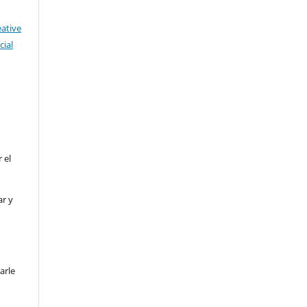
eative
ial
 el
ar y
arle