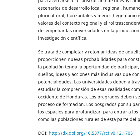
para acercarse a la construcción de nuevos ca
escenarios de desarrollo local, regional, human
pluricultural, horizontales y menos hegemónicos
valores del contexto regional y el rol trascende
desempeñar las universidades en la producción
investigación científica.
Se trata de completar y retomar ideas de aquel
proporcionen nuevas probabilidades para const
la población tenga la oportunidad de participar,
sueños, ideas y acciones más inclusivas que con
potencialidades. Las universidades deben a trav
estudiar la comprensión de esas realidades com
occidente de Honduras. Los pregrados deben ser 
proceso de formación. Los posgrados por su par
los espacios para profundizar, para entrar a los
como las poblaciones rurales de esta parte del p
DOI:
http://dx.doi.org/10.5377/rct.v0i12.1705