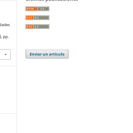
idades
), pp.
Enviar un artículo