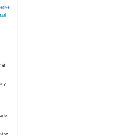
eative
ial
 el
ar y
arle
si se