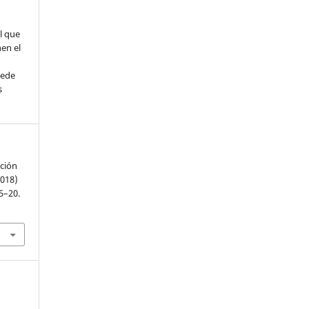
l que
nen el
uede
s
ación
2018)
15–20.