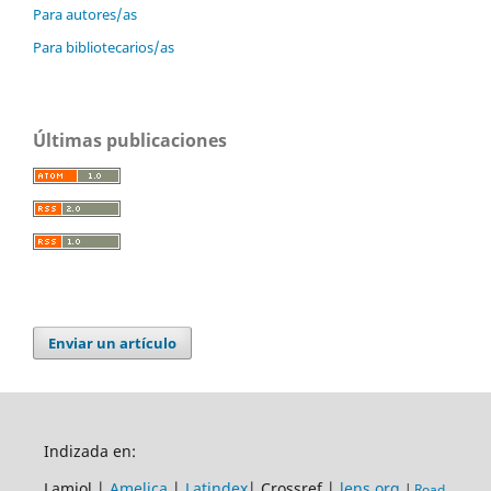
Para autores/as
Para bibliotecarios/as
Últimas publicaciones
Enviar un artículo
Indizada en:
Lamjol |
Amelica
|
Latindex
| Crossref |
lens.org
|
Road