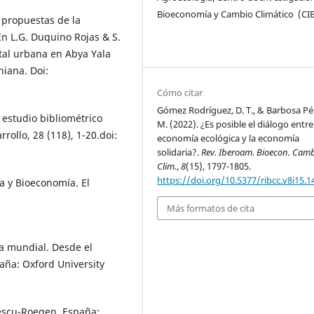
Bioeconomía y Cambio Climático (CI
y propuestas de la
En L.G. Duquino Rojas & S.
ntal urbana en Abya Yala
niana. Doi:
Cómo citar
Gómez Rodríguez, D. T., & Barbosa Pér
 estudio bibliométrico
M. (2022). ¿Es posible el diálogo entre
rollo, 28 (118), 1-20.doi:
economía ecológica y la economía
solidaria?.
Rev. Iberoam. Bioecon. Cam
Clim.
,
8
(15), 1797-1805.
https://doi.org/10.5377/ribcc.v8i15.1
ía y Bioeconomía. El
Más formatos de cita
ca mundial. Desde el
taña: Oxford University
gescu-Roegen. España: