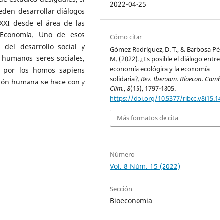
2022-04-25
den desarrollar diálogos
XXI desde el área de las
a Economía. Uno de esos
Cómo citar
del desarrollo social y
Gómez Rodríguez, D. T., & Barbosa Pér
 humanos seres sociales,
M. (2022). ¿Es posible el diálogo entre
economía ecológica y la economía
da por los homos sapiens
solidaria?.
Rev. Iberoam. Bioecon. Cam
cción humana se hace con y
Clim.
,
8
(15), 1797-1805.
https://doi.org/10.5377/ribcc.v8i15.1
Más formatos de cita
Número
Vol. 8 Núm. 15 (2022)
Sección
Bioeconomia