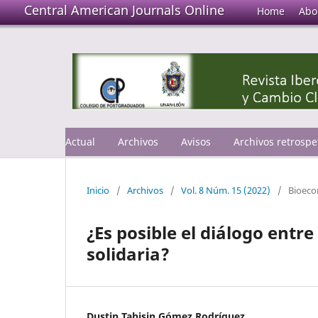
Central American Journals Online
Home
Abo
Actual
Archivos
Avisos
Archivos retrospe
Inicio
/
Archivos
/
Vol. 8 Núm. 15 (2022)
/
Bioec
¿Es posible el diálogo entr
solidaria?
Dustin Tahisin Gómez Rodríguez