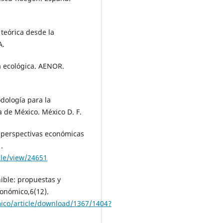
 teórica desde la
A.
a ecológica. AENOR.
dología para la
 de México. México D. F.
: perspectivas económicas
.
cle/view/24651
nible: propuestas y
conómico,6(12).
ico/article/download/1367/1404?