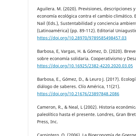
Aguilera. M. (2020). Previsiones, descripciones 
economía ecológica contra el cambio climático. 
Nail (Eds.), Sustentabilidad y conciencia ambie
(Latinoamérica) (pp. 89-112). Editorial Uniagusti
https://doi.org/10.28970/9789585498457.03
Barbosa, E, Vargas, H. & Gómez, D. (2020). Breve
sobre economía solidaria. Cooperativismo y Desar
https://doi.org/10.16925/2382-4220.2020.03.05
Barbosa, E., Gómez, D., & Leuro J. (2017). Ecolog
diálogo de saberes. Clío América, 11(21).
https://doi.org/10.21676/23897848.2086
Cameron, R., & Neal, L (2002). Historia económi
paleolítico hasta el presente. Londres, Gran Bre
Press, Inc.
Carpintero, O. (2006). La Bioeconomía de Goer