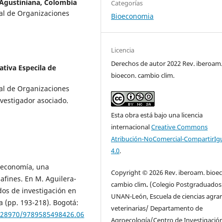
 Agustiniana, Colombia
Categorías
ial de Organizaciones
Bioeconomia
Licencia
Derechos de autor 2022 Rev. iberoam
tiva Especila de
bioecon. cambio clim.
ial de Organizaciones
nvestigador asociado.
Esta obra está bajo una licencia
internacional
Creative Commons
Atribución-NoComercial-CompartirIg
4.0
.
ioeconomía, una
Copyright © 2026 Rev. iberoam. bioe
 afines. En M. Aguilera-
cambio clim
.
(Colegio Postgraduados
os de investigación en
UNAN-León, Escuela de ciencias agrar
 (pp. 193-218). Bogotá:
veterinarias/ Departamento de
0.28970/9789585498426.06
Agroecología/Centro de Investigació