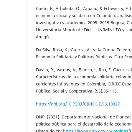
Cueto, E., Arboleda, O., Zabala., & Echeverry, F.
economía social y solidaria en Colombia: análisi
investigativa y académica 2005 -2015.Bogotá, C
Universitaria Minuto de Dios - UNIMINUTO y Uni
Amigó.
Da Silva Rosa, K., Guerra, A., y da Cunha Toledo, 
Economía Solidaria y Políticas Públicas. Otra Ec
Dávila, R., Vargas, A., Blanco, L, Roa, E, Cáceres, 
Características de la economía solidaria colomb
corrientes influyentes en Colombia, CIRIEC Esp
Pública, Social y Cooperativa. (93),85-113.
https://doi.org/10.7203/CIRIEC-E.93.10327
DNP. (2021). Departamento Nacional de Planeac
política pública para el desarrollo de la economí
Obtenido en:
https://www.dnp.gov.co/Paginas/C