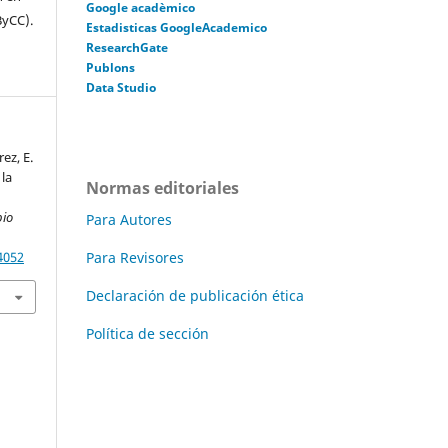
Google acadèmico
ByCC).
Estadisticas GoogleAcademico
ResearchGate
Publons
Data Studio
ez, E.
 la
Normas editoriales
bio
Para Autores
Para Revisores
4052
Declaración de publicación ética
Política de sección