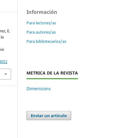
Información
Para lectores/as
ez, E.
Para autores/as
 la
Para bibliotecarios/as
bio
4052
METRICA DE LA REVISTA
Dimensions
Enviar un artículo