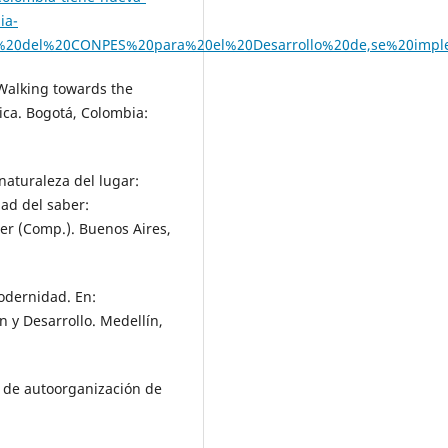
ia-
B3n%20del%20CONPES%20para%20el%20Desarrollo%20de,se%20i
 Walking towards the
ica. Bogotá, Colombia:
 naturaleza del lugar:
dad del saber:
er (Comp.). Buenos Aires,
Modernidad. En:
n y Desarrollo. Medellín,
os de autoorganización de