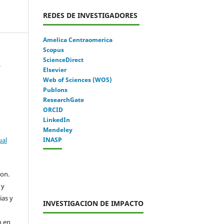
REDES DE INVESTIGADORES
Amelica Centraomerica
Scopus
ScienceDirect
.
Elsevier
Web of Sciences (WOS)
Publons
ResearchGate
ORCID
LinkedIn
Mendeley
ual
INASP
con.
 y
ias y
INVESTIGACION DE IMPACTO
n en