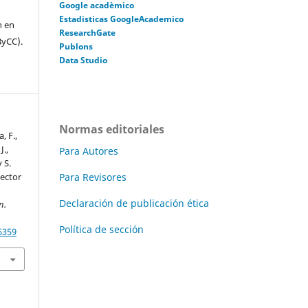
Google acadèmico
Estadisticas GoogleAcademico
n en
ResearchGate
ByCC).
Publons
Data Studio
Normas editoriales
, F.,
J.,
Para Autores
 S.
Para Revisores
sector
Declaración de publicación ética
n.
Política de sección
6359