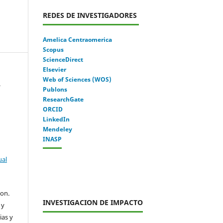
REDES DE INVESTIGADORES
Amelica Centraomerica
Scopus
ScienceDirect
Elsevier
Web of Sciences (WOS)
.
Publons
ResearchGate
ORCID
LinkedIn
Mendeley
INASP
ual
con.
INVESTIGACION DE IMPACTO
 y
ias y