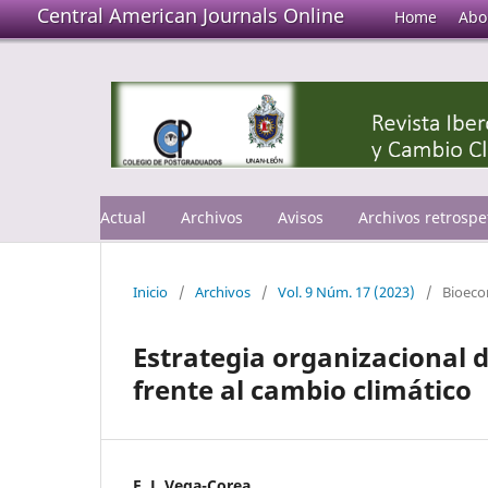
Central American Journals Online
Home
Abo
Actual
Archivos
Avisos
Archivos retrospe
Inicio
/
Archivos
/
Vol. 9 Núm. 17 (2023)
/
Bioec
Estrategia organizacional 
frente al cambio climático
E. J. Vega-Corea