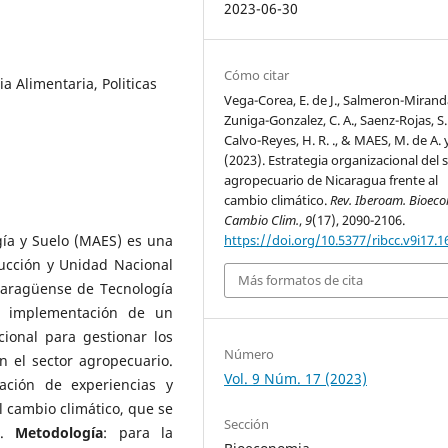
2023-06-30
Cómo citar
a Alimentaria, Politicas
Vega-Corea, E. de J., Salmeron-Miranda
Zuniga-Gonzalez, C. A., Saenz-Rojas, S. 
Calvo-Reyes, H. R. ., & MAES, M. de A. y
(2023). Estrategia organizacional del 
agropecuario de Nicaragua frente al
cambio climático.
Rev. Iberoam. Bioeco
Cambio Clim.
,
9
(17), 2090-2106.
ía y Suelo (MAES) es una
https://doi.org/10.5377/ribcc.v9i17.1
rucción y Unidad Nacional
Más formatos de cita
caragüense de Tecnología
la implementación de un
cional para gestionar los
Número
n el sector agropecuario.
Vol. 9 Núm. 17 (2023)
zación de experiencias y
l cambio climático, que se
Sección
S.
Metodología
: para la