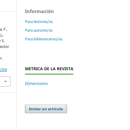
Información
Para lectores/as
, F.,
Para autores/as
J.,
Para bibliotecarios/as
 S.
sector
n.
METRICA DE LA REVISTA
6359
Dimensions
Enviar un artículo