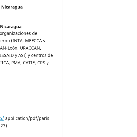
. Nicaragua
 Nicaragua
 organizaciones de
ierno (INTA, MEFCCA y
NAN-León, URACCAN,
SSAID y ASI) y centros de
 IICA, PMA, CATIE, CRS y
5/
application/pdf/paris
023)