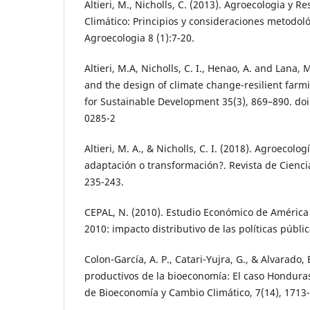
Altieri, M., Nicholls, C. (2013). Agroecologia y R
Climático: Principios y consideraciones metodoló
Agroecologia 8 (1):7-20.
Altieri, M.A, Nicholls, C. I., Henao, A. and Lana,
and the design of climate change-resilient far
for Sustainable Development 35(3), 869–890. do
0285-2
Altieri, M. A., & Nicholls, C. I. (2018). Agroecolo
adaptación o transformación?. Revista de Cienci
235-243.
CEPAL, N. (2010). Estudio Económico de América 
2010: impacto distributivo de las políticas públic
Colon-García, A. P., Catari-Yujra, G., & Alvarado,
productivos de la bioeconomía: El caso Hondura
de Bioeconomía y Cambio Climático, 7(14), 1713