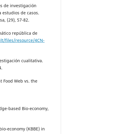
os de investigación
ra estudios de casos.
a, (29), 57-82.
ático república de
ult/files/resource/4CN-
estigación cualitativa.
4.
nt Food Web vs. the
dge-based Bio-economy,
io-economy (KBBE) in