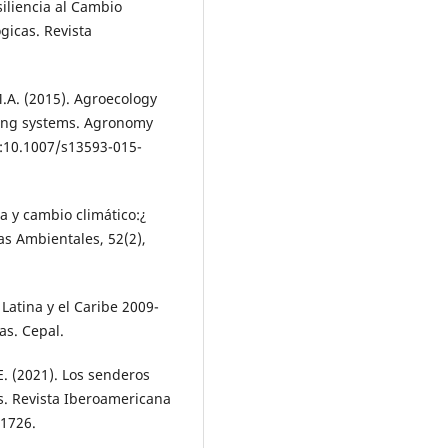
esiliencia al Cambio
gicas. Revista
 M.A. (2015). Agroecology
ming systems. Agronomy
i:10.1007/s13593-015-
gía y cambio climático:¿
as Ambientales, 52(2),
Latina y el Caribe 2009-
as. Cepal.
 E. (2021). Los senderos
s. Revista Iberoamericana
-1726.