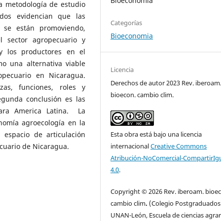
Bioeconomia
 la metodología de estudio
dos evidencian que las
Categorías
S se están promoviendo,
Bioeconomia
el sector agropecuario y
y los productores en el
o una alternativa viable
Licencia
ropecuario en Nicaragua.
Derechos de autor 2023 Rev. iberoam
zas, funciones, roles y
bioecon. cambio clim.
egunda conclusión es las
para America Latina. La
nomía agroecología en la
Esta obra está bajo una licencia
l espacio de articulación
internacional
Creative Commons
ecuario de Nicaragua.
Atribución-NoComercial-CompartirIg
4.0
.
Copyright © 2026 Rev. iberoam. bioe
cambio clim
.
(Colegio Postgraduados
UNAN-León, Escuela de ciencias agrar