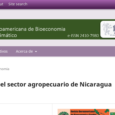
ut
Site search
tivos
Acerca de
onomia
del sector agropecuario de Nicaragua