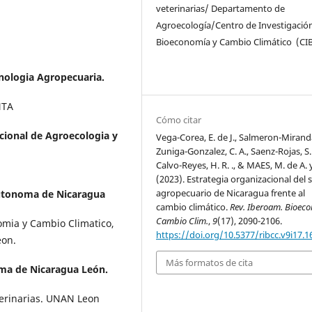
veterinarias/ Departamento de
Agroecología/Centro de Investigació
Bioeconomía y Cambio Climático (CI
nologia Agropecuaria.
NTA
Cómo citar
acional de Agroecologia y
Vega-Corea, E. de J., Salmeron-Miranda
Zuniga-Gonzalez, C. A., Saenz-Rojas, S. 
Calvo-Reyes, H. R. ., & MAES, M. de A. y
(2023). Estrategia organizacional del 
agropecuario de Nicaragua frente al
utonoma de Nicaragua
cambio climático.
Rev. Iberoam. Bioeco
Cambio Clim.
,
9
(17), 2090-2106.
omia y Cambio Climatico,
https://doi.org/10.5377/ribcc.v9i17.1
eon.
Más formatos de cita
ma de Nicaragua León.
eterinarias. UNAN Leon