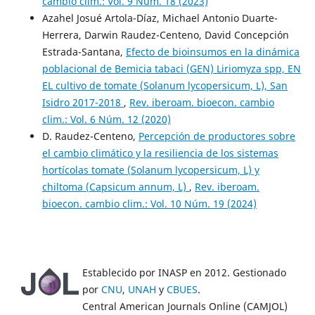
cambio clim.: Vol. 9 Núm. 18 (2023)
Azahel Josué Artola-Díaz, Michael Antonio Duarte-
Herrera, Darwin Raudez-Centeno, David Concepción
Estrada-Santana,
Efecto de bioinsumos en la dinámica
poblacional de Bemicia tabaci (GEN) Liriomyza spp, EN
EL cultivo de tomate (Solanum lycopersicum, L), San
Isidro 2017-2018
,
Rev. iberoam. bioecon. cambio
clim.: Vol. 6 Núm. 12 (2020)
D. Raudez-Centeno,
Percepción de productores sobre
el cambio climático y la resiliencia de los sistemas
hortícolas tomate (Solanum lycopersicum, L) y
chiltoma (Capsicum annum, L)
,
Rev. iberoam.
bioecon. cambio clim.: Vol. 10 Núm. 19 (2024)
Establecido por INASP en 2012. Gestionado
por
CNU
,
UNAH
y
CBUES
.
Central American Journals Online (CAMJOL)