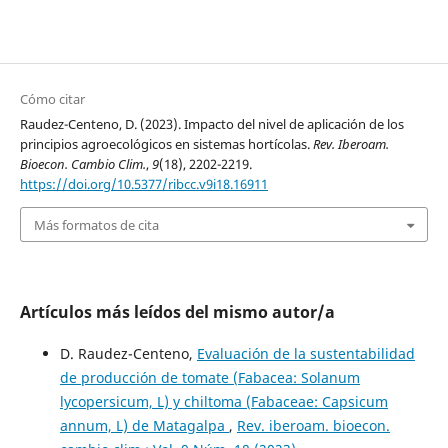
Cómo citar
Raudez-Centeno, D. (2023). Impacto del nivel de aplicación de los
principios agroecológicos en sistemas hortícolas.
Rev. Iberoam.
Bioecon. Cambio Clim.
,
9
(18), 2202-2219.
https://doi.org/10.5377/ribcc.v9i18.16911
Más formatos de cita
Artículos más leídos del mismo autor/a
D. Raudez-Centeno,
Evaluación de la sustentabilidad
de producción de tomate (Fabacea: Solanum
lycopersicum, L) y chiltoma (Fabaceae: Capsicum
annum, L) de Matagalpa
,
Rev. iberoam. bioecon.