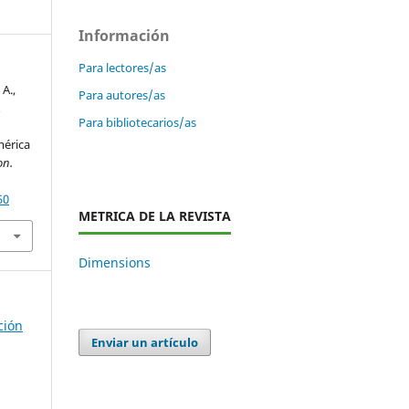
Información
Para lectores/as
 A.,
Para autores/as
&
Para bibliotecarios/as
mérica
on.
50
METRICA DE LA REVISTA
Dimensions
ción
Enviar un artículo