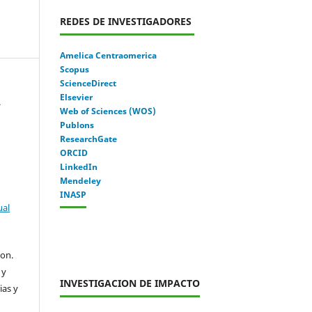
REDES DE INVESTIGADORES
Amelica Centraomerica
Scopus
ScienceDirect
Elsevier
.
Web of Sciences (WOS)
Publons
ResearchGate
ORCID
LinkedIn
Mendeley
INASP
ual
con.
 y
INVESTIGACION DE IMPACTO
ias y