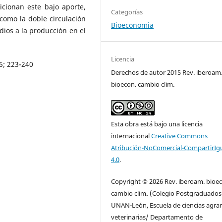
icionan este bajo aporte,
Categorías
como la doble circulación
Bioeconomia
idios a la producción en el
Licencia
5; 223-240
Derechos de autor 2015 Rev. iberoam
bioecon. cambio clim.
Esta obra está bajo una licencia
internacional
Creative Commons
Atribución-NoComercial-CompartirIg
4.0
.
Copyright © 2026 Rev. iberoam. bioe
cambio clim
.
(Colegio Postgraduados
UNAN-León, Escuela de ciencias agrar
veterinarias/ Departamento de