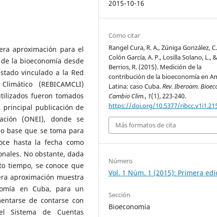
2015-10-16
Cómo citar
Rangel Cura, R. A., Zúniga González, C.
era aproximación para el
Colón García, A. P., Losilla Solano, L., 
n de la bioeconomía desde
Berrios, R. (2015). Medición de la
stado vinculado a la Red
contribución de la bioeconomía en A
Climático (REBICAMCLI)
Latina: caso Cuba.
Rev. Iberoam. Bioec
tilizados fueron tomados
Cambio Clim.
,
1
(1), 223-240.
https://doi.org/10.5377/ribcc.v1i1.21
 principal publicación de
mación (ONEI), donde se
Más formatos de cita
 año base que se toma para
noce hasta la fecha como
ionales. No obstante, dada
Número
to tiempo, se conoce que
Vol. 1 Núm. 1 (2015): Primera edi
era aproximación muestra
nomía en Cuba, para un
Sección
entarse de contarse con
Bioeconomia
el Sistema de Cuentas