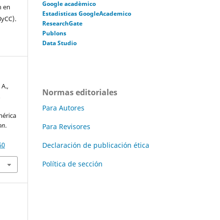
Google acadèmico
n en
Estadisticas GoogleAcademico
ByCC).
ResearchGate
Publons
Data Studio
 A.,
Normas editoriales
&
Para Autores
mérica
on.
Para Revisores
Declaración de publicación ética
50
Política de sección