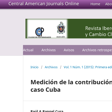
Central American Journals Online
Home
Abo
Actual
Archivos
Avisos
Archivos retrospe
Inicio
/
Archivos
/
Vol. 1 Núm. 1 (2015): Primera ed
Medición de la contribució
caso Cuba
Raúl A Rangel Cura