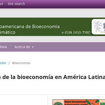
ut
Site search
tivos
Acerca de
ición
/
Bioeconomia
n de la bioeconomía en América Latin