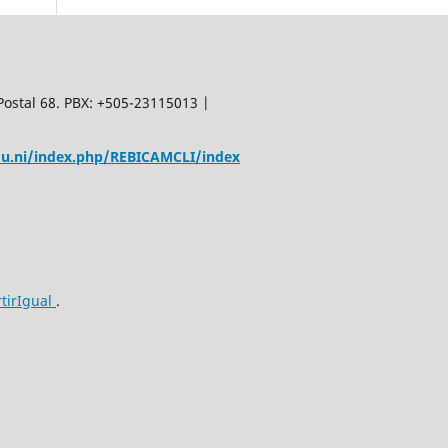
Postal 68. PBX: +505-23115013 |
edu.ni/index.php/REBICAMCLI/index
tirIgual
.