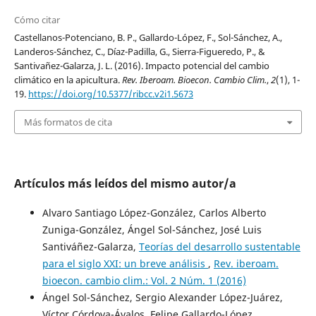
Cómo citar
Castellanos-Potenciano, B. P., Gallardo-López, F., Sol-Sánchez, A.,
Landeros-Sánchez, C., Díaz-Padilla, G., Sierra-Figueredo, P., &
Santivañez-Galarza, J. L. (2016). Impacto potencial del cambio
climático en la apicultura.
Rev. Iberoam. Bioecon. Cambio Clim.
,
2
(1), 1-
19.
https://doi.org/10.5377/ribcc.v2i1.5673
Más formatos de cita
Artículos más leídos del mismo autor/a
Alvaro Santiago López-González, Carlos Alberto
Zuniga-González, Ángel Sol-Sánchez, José Luis
Santiváñez-Galarza,
Teorías del desarrollo sustentable
para el siglo XXI: un breve análisis
,
Rev. iberoam.
bioecon. cambio clim.: Vol. 2 Núm. 1 (2016)
Ángel Sol-Sánchez, Sergio Alexander López-Juárez,
Víctor Córdova-Ávalos, Felipe Gallardo-López,