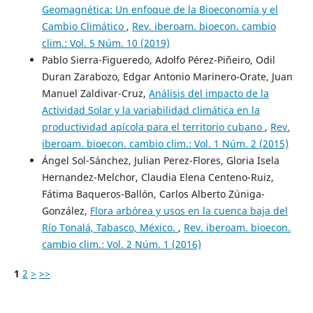
Geomagnética: Un enfoque de la Bioeconomía y el
Cambio Climático
,
Rev. iberoam. bioecon. cambio
clim.: Vol. 5 Núm. 10 (2019)
Pablo Sierra-Figueredo, Adolfo Pérez-Piñeiro, Odil
Duran Zarabozo, Edgar Antonio Marinero-Orate, Juan
Manuel Zaldivar-Cruz,
Análisis del impacto de la
Actividad Solar y la variabilidad climática en la
productividad apícola para el territorio cubano
,
Rev.
iberoam. bioecon. cambio clim.: Vol. 1 Núm. 2 (2015)
Ángel Sol-Sánchez, Julian Perez-Flores, Gloria Isela
Hernandez-Melchor, Claudia Elena Centeno-Ruiz,
Fátima Baqueros-Ballón, Carlos Alberto Zúniga-
González,
Flora arbórea y usos en la cuenca baja del
Río Tonalá, Tabasco, México.
,
Rev. iberoam. bioecon.
cambio clim.: Vol. 2 Núm. 1 (2016)
1
2
>
>>