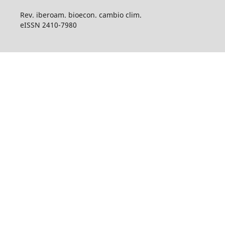
Rev. iberoam. bioecon. cambio clim.
eISSN 2410-7980