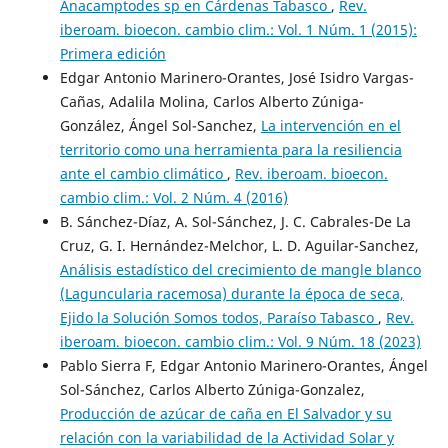
Anacamptodes sp en Cárdenas Tabasco
,
Rev.
iberoam. bioecon. cambio clim.: Vol. 1 Núm. 1 (2015):
Primera edición
Edgar Antonio Marinero-Orantes, José Isidro Vargas-
Cañas, Adalila Molina, Carlos Alberto Zúniga-
González, Ángel Sol-Sanchez,
La intervención en el
territorio como una herramienta para la resiliencia
ante el cambio climático
,
Rev. iberoam. bioecon.
cambio clim.: Vol. 2 Núm. 4 (2016)
B. Sánchez-Díaz, A. Sol-Sánchez, J. C. Cabrales-De La
Cruz, G. I. Hernández-Melchor, L. D. Aguilar-Sanchez,
Análisis estadístico del crecimiento de mangle blanco
(Laguncularia racemosa) durante la época de seca,
Ejido la Solución Somos todos, Paraíso Tabasco
,
Rev.
iberoam. bioecon. cambio clim.: Vol. 9 Núm. 18 (2023)
Pablo Sierra F, Edgar Antonio Marinero-Orantes, Ángel
Sol-Sánchez, Carlos Alberto Zúniga-Gonzalez,
Producción de azúcar de caña en El Salvador y su
relación con la variabilidad de la Actividad Solar y