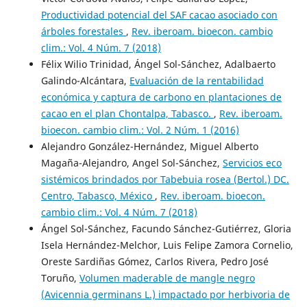
Productividad potencial del SAF cacao asociado con
árboles forestales
,
Rev. iberoam. bioecon. cambio
clim.: Vol. 4 Núm. 7 (2018)
Félix Wilio Trinidad, Ángel Sol-Sánchez, Adalbaerto
Galindo-Alcántara,
Evaluación de la rentabilidad
económica y captura de carbono en plantaciones de
cacao en el plan Chontalpa, Tabasco.
,
Rev. iberoam.
bioecon. cambio clim.: Vol. 2 Núm. 1 (2016)
Alejandro González-Hernández, Miguel Alberto
Magaña-Alejandro, Angel Sol-Sánchez,
Servicios eco
sistémicos brindados por Tabebuia rosea (Bertol.) DC.
Centro, Tabasco, México
,
Rev. iberoam. bioecon.
cambio clim.: Vol. 4 Núm. 7 (2018)
Ángel Sol-Sánchez, Facundo Sánchez-Gutiérrez, Gloria
Isela Hernández-Melchor, Luis Felipe Zamora Cornelio,
Oreste Sardiñas Gómez, Carlos Rivera, Pedro José
Toruño,
Volumen maderable de mangle negro
(Avicennia germinans L.) impactado por herbivoria de