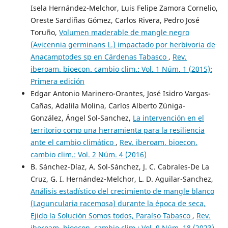
Isela Hernández-Melchor, Luis Felipe Zamora Cornelio,
Oreste Sardiñas Gómez, Carlos Rivera, Pedro José
Toruño,
Volumen maderable de mangle negro
(Avicennia germinans L.) impactado por herbivoria de
Anacamptodes sp en Cárdenas Tabasco
,
Rev.
iberoam. bioecon. cambio clim.: Vol. 1 Núm. 1 (2015):
Primera edición
Edgar Antonio Marinero-Orantes, José Isidro Vargas-
Cañas, Adalila Molina, Carlos Alberto Zúniga-
González, Ángel Sol-Sanchez,
La intervención en el
territorio como una herramienta para la resiliencia
ante el cambio climático
,
Rev. iberoam. bioecon.
cambio clim.: Vol. 2 Núm. 4 (2016)
B. Sánchez-Díaz, A. Sol-Sánchez, J. C. Cabrales-De La
Cruz, G. I. Hernández-Melchor, L. D. Aguilar-Sanchez,
Análisis estadístico del crecimiento de mangle blanco
(Laguncularia racemosa) durante la época de seca,
Ejido la Solución Somos todos, Paraíso Tabasco
,
Rev.
iberoam. bioecon. cambio clim.: Vol. 9 Núm. 18 (2023)