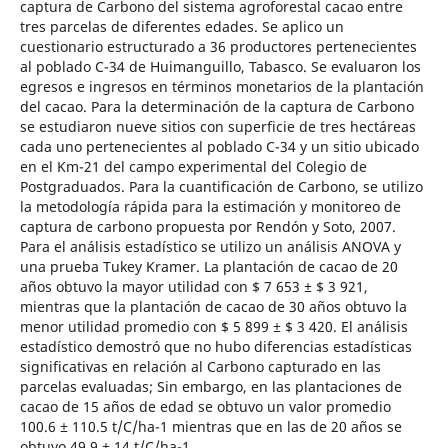
captura de Carbono del sistema agroforestal cacao entre
tres parcelas de diferentes edades. Se aplico un
cuestionario estructurado a 36 productores pertenecientes
al poblado C-34 de Huimanguillo, Tabasco. Se evaluaron los
egresos e ingresos en términos monetarios de la plantación
del cacao. Para la determinación de la captura de Carbono
se estudiaron nueve sitios con superficie de tres hectáreas
cada uno pertenecientes al poblado C-34 y un sitio ubicado
en el Km-21 del campo experimental del Colegio de
Postgraduados. Para la cuantificación de Carbono, se utilizo
la metodología rápida para la estimación y monitoreo de
captura de carbono propuesta por Rendón y Soto, 2007.
Para el análisis estadístico se utilizo un análisis ANOVA y
una prueba Tukey Kramer. La plantación de cacao de 20
años obtuvo la mayor utilidad con $ 7 653 ± $ 3 921,
mientras que la plantación de cacao de 30 años obtuvo la
menor utilidad promedio con $ 5 899 ± $ 3 420. El análisis
estadístico demostró que no hubo diferencias estadísticas
significativas en relación al Carbono capturado en las
parcelas evaluadas; Sin embargo, en las plantaciones de
cacao de 15 años de edad se obtuvo un valor promedio
100.6 ± 110.5 t/C/ha-1 mientras que en las de 20 años se
obtuvo 49.9 ± 14 t/C/ha-1.