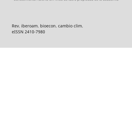
Rev. iberoam. bioecon. cambio clim.
eISSN 2410-7980