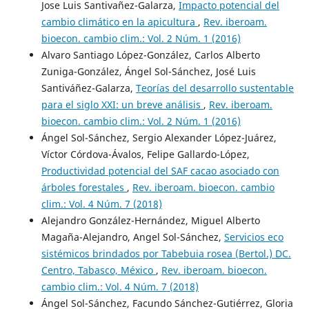
Jose Luis Santivañez-Galarza,
Impacto potencial del
cambio climático en la apicultura
,
Rev. iberoam.
bioecon. cambio clim.: Vol. 2 Núm. 1 (2016)
Alvaro Santiago López-González, Carlos Alberto
Zuniga-González, Ángel Sol-Sánchez, José Luis
Santiváñez-Galarza,
Teorías del desarrollo sustentable
para el siglo XXI: un breve análisis
,
Rev. iberoam.
bioecon. cambio clim.: Vol. 2 Núm. 1 (2016)
Ángel Sol-Sánchez, Sergio Alexander López-Juárez,
Víctor Córdova-Ávalos, Felipe Gallardo-López,
Productividad potencial del SAF cacao asociado con
árboles forestales
,
Rev. iberoam. bioecon. cambio
clim.: Vol. 4 Núm. 7 (2018)
Alejandro González-Hernández, Miguel Alberto
Magaña-Alejandro, Angel Sol-Sánchez,
Servicios eco
sistémicos brindados por Tabebuia rosea (Bertol.) DC.
Centro, Tabasco, México
,
Rev. iberoam. bioecon.
cambio clim.: Vol. 4 Núm. 7 (2018)
Ángel Sol-Sánchez, Facundo Sánchez-Gutiérrez, Gloria