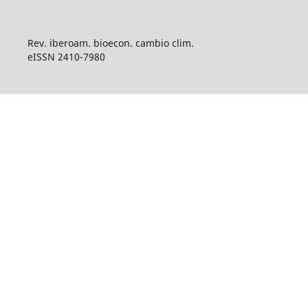
Rev. iberoam. bioecon. cambio clim.
eISSN 2410-7980