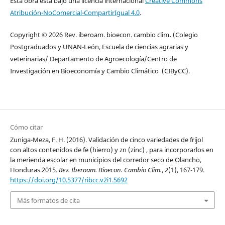
Esta obra está bajo una licencia internacional
Creative Commons
Atribución-NoComercial-CompartirIgual 4.0
.
Copyright © 2026 Rev. iberoam. bioecon. cambio clim
.
(Colegio
Postgraduados y UNAN-León, Escuela de ciencias agrarias y
veterinarias/ Departamento de Agroecología/Centro de
Investigación en Bioeconomía y Cambio Climático (CIByCC).
Cómo citar
Zuniga-Meza, F. H. (2016). Validación de cinco variedades de frijol
con altos contenidos de fe (hierro) y zn (zinc) , para incorporarlos en
la merienda escolar en municipios del corredor seco de Olancho,
Honduras.2015.
Rev. Iberoam. Bioecon. Cambio Clim.
,
2
(1), 167-179.
https://doi.org/10.5377/ribcc.v2i1.5692
Más formatos de cita