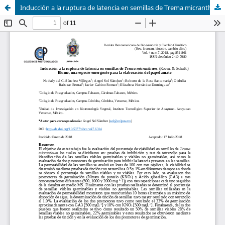
Inducción a la ruptura de latencia en semillas de Trema micranthum, (Roem. & Schult.) Blume, una especie emergente para la elaboración del papel amate