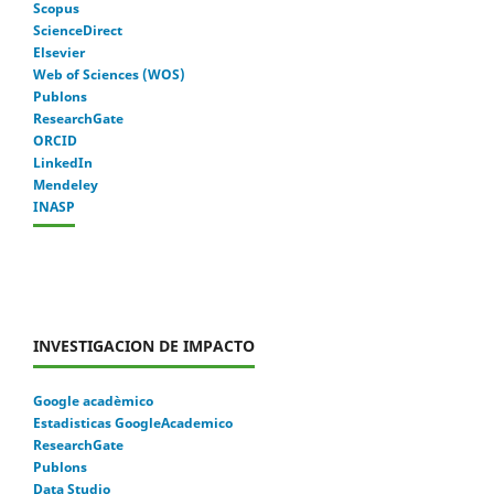
Scopus
ScienceDirect
Elsevier
Web of Sciences (WOS)
Publons
ResearchGate
ORCID
LinkedIn
Mendeley
INASP
INVESTIGACION DE IMPACTO
Google acadèmico
Estadisticas GoogleAcademico
ResearchGate
Publons
Data Studio