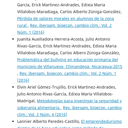
García, Erick Martinez-Andrades, Edixia Maria
Villalobos-Maradiaga, Carlos Alberto Zúniga-González,
Pérdida de valores morales en alumnos de la zona
rural
,
Rev. iberoam. bioecon. cambio clim.: Vol. 2
Núm. 1 (2016)
Juanita Auxiliadora Herrera-Acosta, Julio Antonio
Rivas-García, Erick Martinez-Andrades, Edixia Maria
Villalobos-Maradiaga, Carlos Albero Zúniga-González,
Problemática del bullying en educación primaria del
municipio de Villanueva- Chinandega- Nicaragua-2015
,
Rev. iberoam. bioecon. cambio clim.: Vol. 2 Núm. 1
(2016)
Elvin Ariel Gómez-Trujillo, Erick Martinez-Andrades,
Julio Antonio Rivas-García, Edixia María Villalobos-
Madrigal,
Metodologías para investigar la seguridad y
soberanía alimentaria
,
Rev. iberoam. bioecon. cambio
clim.: Vol. 2 Núm. 4 (2016)
Lannier Alberto Paredes-Castillo,
El emprendedurismo