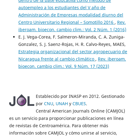
dentro de la base educativa como método de
autoempleo a los estudiantes del V año de
Administración de Empresas modalidad diurno del
Centro Universitario Regional – Somotillo 2016
,
Rev.
iberoam. bioecon. cambio clim.: Vol. 2 Núm. 1 (2016)
E. J. Vega-Corea, F. Salmeron-Miranda, C. A. Zuniga-
Gonzalez, S. J. Saenz-Rojas, H. R. Calvo-Reyes, MAES,
Estrategia organizacional del sector agropecuario de
Nicaragua frente al cambio climático
,
Rev. iberoam.
bioecon. cambio clim.: Vol. 9 Núm. 17 (2023)
Establecido por INASP en 2012. Gestionado
por
CNU
,
UNAH
y
CBUES
.
Central American Journals Online (CAMJOL)
es un servicio para proporcionar publicaciones en línea
de revistas de Centroamérica. Para obtener más
información sobre CAMJOL y cómo unirse al servicio,