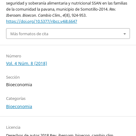
seguridad y soberanía alimentaria y nutricional SSAN en las familias
de la comunidad la pavana, municipio de Somotillo-2014.
Rev.
Iberoam. Bioecon. Cambio Clim.
,
4
(8), 924-953.
https://doi.org/10.5377/ribcc.v4i8.6647
Más formatos de cita
Número
Vol. 4 Núm. 8 (2018)
Sección
Bioeconomia
Categorías
Bioeconomia
Licencia
Derechos de autor 2018 Rev. iberoam. bioecon. cambio clim.