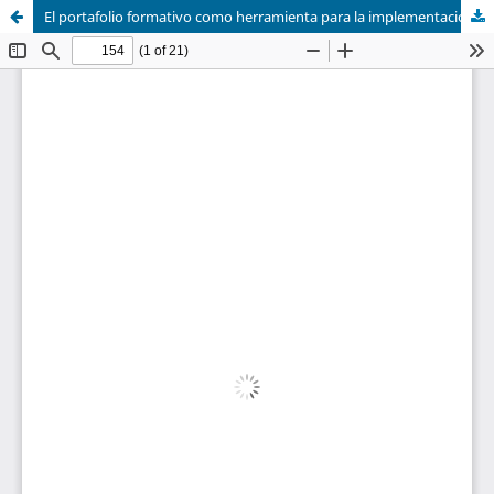
El portafolio formativo como herramienta para la implementación del aprendizaje adaptativo en la Educación Superior