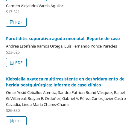
Carmen Alejandra Varela Aguilar
S17-S21
PDF
Parotiditis supurativa aguda neonatal. Reporte de caso
Andrea Estefanía Ramos Ortega, Luis Fernando Ponce Paredes
S22-S25
PDF
Klebsiella oxytoca multirresistente en desbridamiento de
herida postquirúrgica: informe de caso clínico
Omar Yesid Ceballos Atencia, Sandra Patricia Brand Vásquez, Rafael
G. Villarreal, Brayan E. Ordoñez, Gabriel A. Pérez, Carlos Javier Castro
Cavadía, Linda María Chams-Chams
S26-S30
PDF