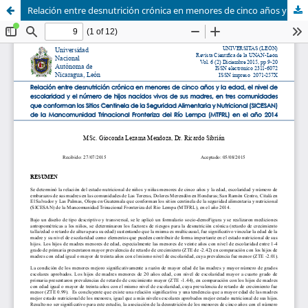
Relación entre desnutrición crónica en menores de cinco años y la edad, el nivel de escolaridad y el número de hijos nacidos vivos de sus madres, en tres comunidades que conforman los Sitios Centinela de la Seguridad Alimentaria y Nutricional (SICESAN) de la Mancomunidad Trinacional Fronteriza del Río Lempa (MTFRL) en el año 2014