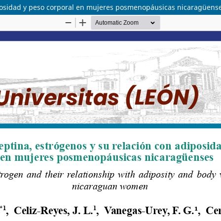
diposidad y peso corporal en mujeres posmenopáusicas nicaragüens