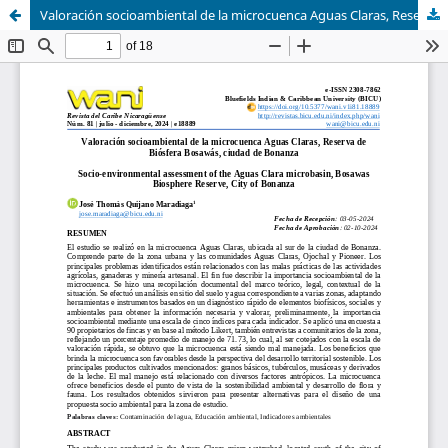
Valoración socioambiental de la microcuenca Aguas Claras, Reserva de Biósfera Bosawás, ciudad de Bonanza