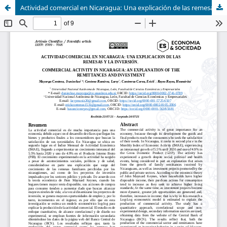
Actividad comercial en Nicaragua: Una explicación de las remesas y la inversión