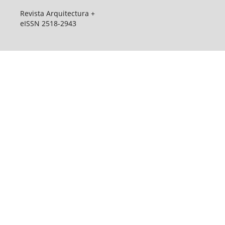
Revista Arquitectura +
eISSN 2518-2943