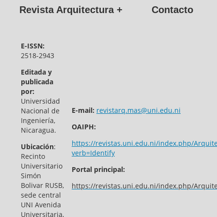
Revista Arquitectura +
Contacto
E-ISSN:
2518-2943
Editada y
publicada
por:
Universidad
E-mail:
revistarq.mas@uni.edu.ni
Nacional de
Ingeniería,
OAIPH:
Nicaragua.
https://revistas.uni.edu.ni/index.php/Arquit
Ubicación
:
verb=Identify
Recinto
Universitario
Portal principal:
Simón
Bolivar RUSB,
https://revistas.uni.edu.ni/index.php/Arquit
sede central
UNI Avenida
Universitaria,