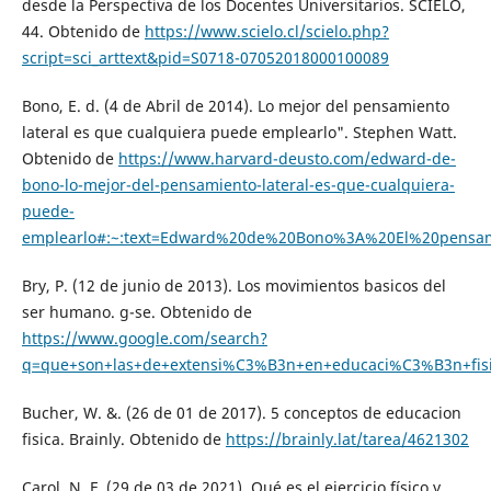
desde la Perspectiva de los Docentes Universitarios. SCIELO,
44. Obtenido de
https://www.scielo.cl/scielo.php?
script=sci_arttext&pid=S0718-07052018000100089
Bono, E. d. (4 de Abril de 2014). Lo mejor del pensamiento
lateral es que cualquiera puede emplearlo". Stephen Watt.
Obtenido de
https://www.harvard-deusto.com/edward-de-
bono-lo-mejor-del-pensamiento-lateral-es-que-cualquiera-
puede-
emplearlo#:~:text=Edward%20de%20Bono%3A%20El%20pensa
Bry, P. (12 de junio de 2013). Los movimientos basicos del
ser humano. g-se. Obtenido de
https://www.google.com/search?
q=que+son+las+de+extensi%C3%B3n+en+educaci%C3%B3n+fi
Bucher, W. &. (26 de 01 de 2017). 5 conceptos de educacion
fisica. Brainly. Obtenido de
https://brainly.lat/tarea/4621302
Carol, N. F. (29 de 03 de 2021). Qué es el ejercicio físico y