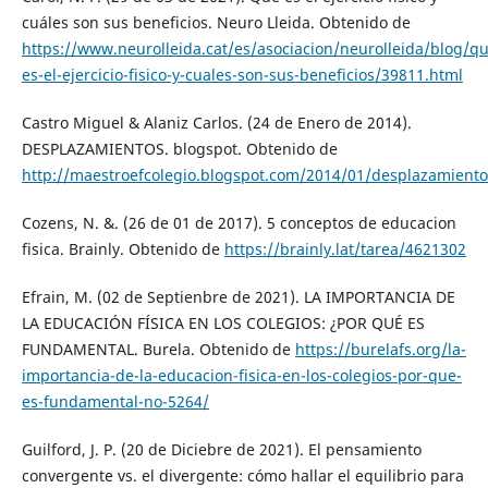
cuáles son sus beneficios. Neuro Lleida. Obtenido de
https://www.neurolleida.cat/es/asociacion/neurolleida/blog/qu
es-el-ejercicio-fisico-y-cuales-son-sus-beneficios/39811.html
Castro Miguel & Alaniz Carlos. (24 de Enero de 2014).
DESPLAZAMIENTOS. blogspot. Obtenido de
http://maestroefcolegio.blogspot.com/2014/01/desplazami
Cozens, N. &. (26 de 01 de 2017). 5 conceptos de educacion
fisica. Brainly. Obtenido de
https://brainly.lat/tarea/4621302
Efrain, M. (02 de Septienbre de 2021). LA IMPORTANCIA DE
LA EDUCACIÓN FÍSICA EN LOS COLEGIOS: ¿POR QUÉ ES
FUNDAMENTAL. Burela. Obtenido de
https://burelafs.org/la-
importancia-de-la-educacion-fisica-en-los-colegios-por-que-
es-fundamental-no-5264/
Guilford, J. P. (20 de Diciebre de 2021). El pensamiento
convergente vs. el divergente: cómo hallar el equilibrio para