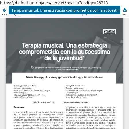
https://dialnet.unirioja.es/servlet/revista?codigo=28313
Terapia musical. Una estrategia comprometida con la autoestima de la juventud