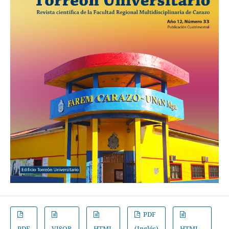
PDF
PDF
VISOR
HTML
(Inglés)
HTML