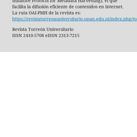
Initiative Protocol for Metadata Harvesting), el que
facilita la difusión eficiente de contenidos en Internet.
La ruta OAI-PMH de la revista es:
https://revistatorreonuniversitario.unan.edu.ni/index.php/t
Revista Torreón Universitario
ISSN 2410-5708 eISSN 2313-7215