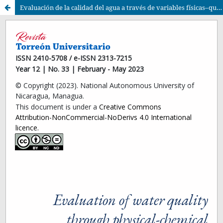
Evaluación de la calidad del agua a través de variables físicas–químicas e indicadores de eutrofización en el Embalse Hidroeléctrico Apanás - Asturias, (RAMSAR No. 1137), Jinotega