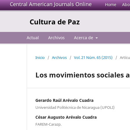
Central American Journals Online
Home
Abo
Cultura de Paz
Actual
Archivos
Acerca de
Inicio
/
Archivos
/
Vol. 21 Núm. 65 (2015)
/
Artícu
Los movimientos sociales an
Gerardo Raúl Arévalo Cuadra
Universidad Politécnica de Nicaragua (UPOLI)
César Augusto Arévalo Cuadra
FAREM-Carazp.