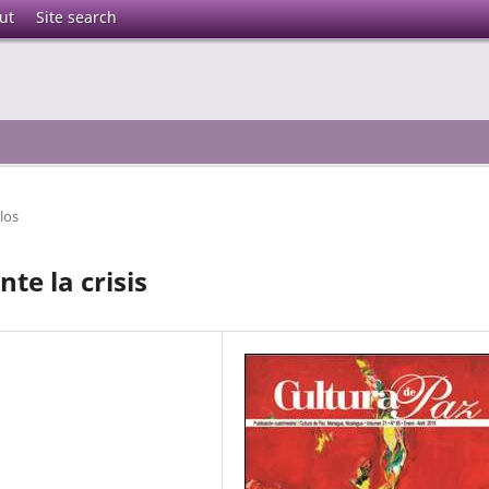
ut
Site search
los
te la crisis