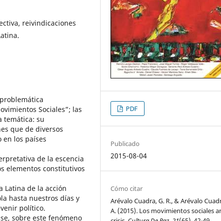
ectiva, reivindicaciones
atina.
 problemática
PDF
ovimientos Sociales”; las
 temática: su
nes que de diversos
 en los países
Publicado
2015-08-04
rpretativa de la escencia
os elementos constitutivos
a Latina de la acción
Cómo citar
la hasta nuestros días y
Arévalo Cuadra, G. R., & Arévalo Cuadr
venir político.
A. (2015). Los movimientos sociales an
nse, sobre este fenómeno
crisis.
Cultura De Paz
,
21
(65), 42-49.