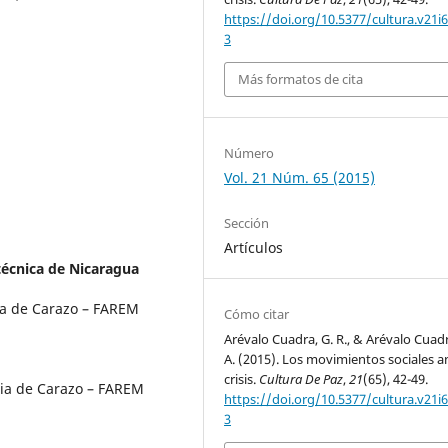
https://doi.org/10.5377/cultura.v21i
3
Más formatos de cita
Número
Vol. 21 Núm. 65 (2015)
Sección
Artículos
técnica de Nicaragua
ria de Carazo – FAREM
Cómo citar
Arévalo Cuadra, G. R., & Arévalo Cuadr
A. (2015). Los movimientos sociales an
crisis.
Cultura De Paz
,
21
(65), 42-49.
ria de Carazo – FAREM
https://doi.org/10.5377/cultura.v21i
3