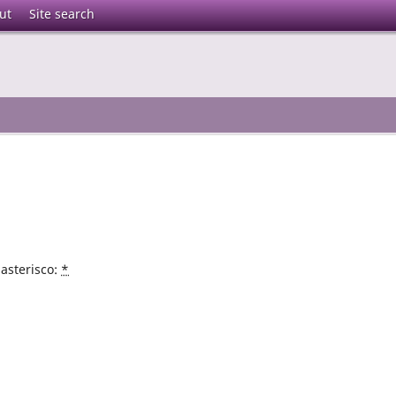
ut
Site search
asterisco:
*