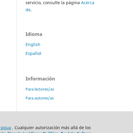
servicio, consulte la página
Acerca
de
.
Idioma
English
Español
Información
Para lectores/as
Para autores/as
ragua
. Cualquier autorización más allá de los