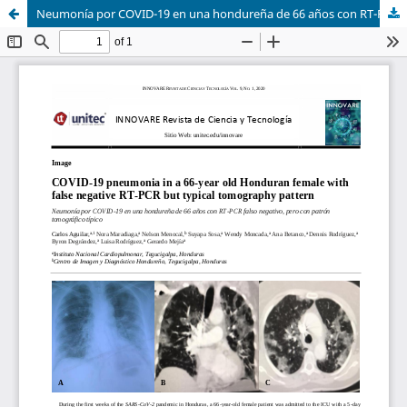
Neumonía por COVID-19 en una hondureña de 66 años con RT-PCR falso negativo, pero con patrón tomográfico típico