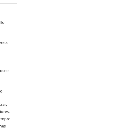
llo
ere a
posee:
ro
trar,
iores,
iempre
ines