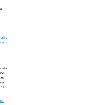
NC
eative
ial
atista
ción
les
nal
Los
968