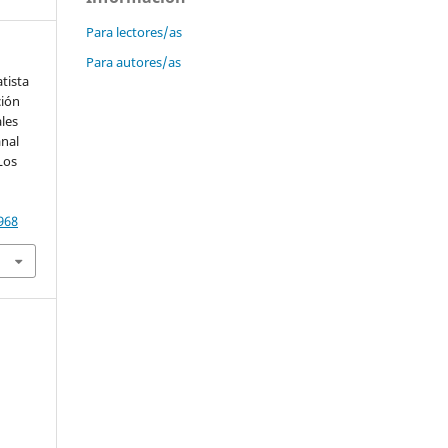
Para lectores/as
Para autores/as
atista
ción
les
nal
Los
968