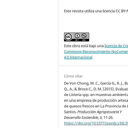
Este revista utiliza
una
licencia
CC
BY-
Este obra está bajo una
licencia de Cr
Commons Reconocimiento-NoComerc
4.0 Internacional
Cómo citar
De Von Chong, M. C., García G., R. J., B
Q., A., & Broce C., D. M. (2015). Evalua
de Listeria spp. en muestras ambienta
en una empresa de producción artesa
de quesos frescos en La Provincia de 
Santos.
Producción Agropecuaria Y
Desarrollo Sostenible
,
3
, 11-26.
https://doi.org/10.5377/payds.v3i0.3