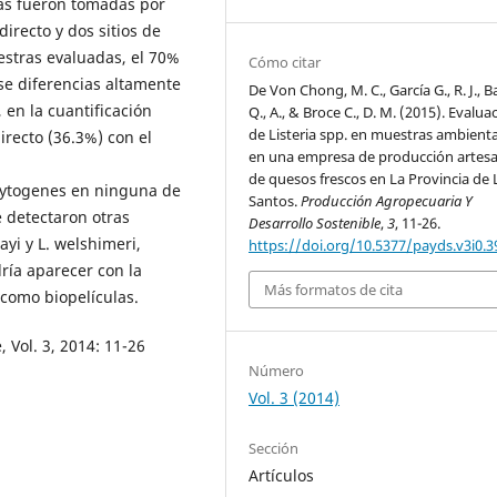
as fueron tomadas por
directo y dos sitios de
estras evaluadas, el 70%
Cómo citar
se diferencias altamente
De Von Chong, M. C., García G., R. J., B
, en la cuantificación
Q., A., & Broce C., D. M. (2015). Evalua
de Listeria spp. en muestras ambienta
irecto (36.3%) con el
en una empresa de producción artesa
de quesos frescos en La Provincia de 
ocytogenes en ninguna de
Santos.
Producción Agropecuaria Y
e detectaron otras
Desarrollo Sostenible
,
3
, 11-26.
ayi y L. welshimeri,
https://doi.org/10.5377/payds.v3i0.3
ía aparecer con la
Más formatos de cita
 como biopelículas.
 Vol. 3, 2014: 11-26
Número
Vol. 3 (2014)
Sección
Artículos