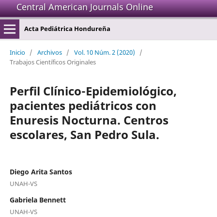
Central American Journals Online
Acta Pediátrica Hondureña
Inicio
/
Archivos
/
Vol. 10 Núm. 2 (2020)
/
Trabajos Científicos Originales
Perfil Clínico-Epidemiológico,
pacientes pediátricos con
Enuresis Nocturna. Centros
escolares, San Pedro Sula.
Diego Arita Santos
UNAH-VS
Gabriela Bennett
UNAH-VS