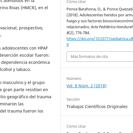
s atendidos en la
Cómo citar
rino Rivas (HMCR), en el
Ponce Barahona, O., & Ponce Quezada
(2018). Adolescentes heridos por arm
fuego y sus factores biosocioeconóm
relacionados.
Acta Pediátrica Hondure
vacional, prospectivo,
8
(2), 776-784.
.
https://doi.org/10.5377/pediatrica.v8
9
os adolescentes con HPAF
deserción escolar fueron:
Más formatos de cita
a, dependencia económica
lcohol y tabaco.
Número
o masculino y el grupo
Vol. 8 Núm. 2 (2018)
a gran parte residían en
itio geográfico del trauma
Sección
ominaron las
Trabajos Científicos Originales
 del trauma fueron los
Cómo citar