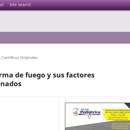
ut
Site search
 Científicos Originales
rma de fuego y sus factores
onados