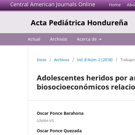
Central American Journals Online
Home
Abo
Acta Pediátrica Hondureña
Actual
Archivos
Acerca de
Inicio
/
Archivos
/
Vol. 8 Núm. 2 (2018)
/
Trabajos
Adolescentes heridos por a
biosocioeconómicos relaci
Oscar Ponce Barahona
UNAH-VS
Oscar Ponce Quezada