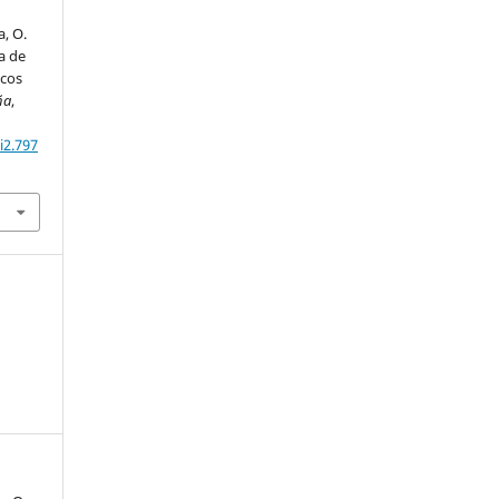
, O.
a de
icos
ña
,
i2.797