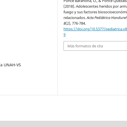
Ponce Barahona, O., & Ponce Quezada
(2018). Adolescentes heridos por arm
fuego y sus factores biosocioeconóm
relacionados.
Acta Pediátrica Hondure
8
(2), 776-784.
https://doi.org/10.5377/pediatrica.v8
9
Más formatos de cita
ría UNAH-VS