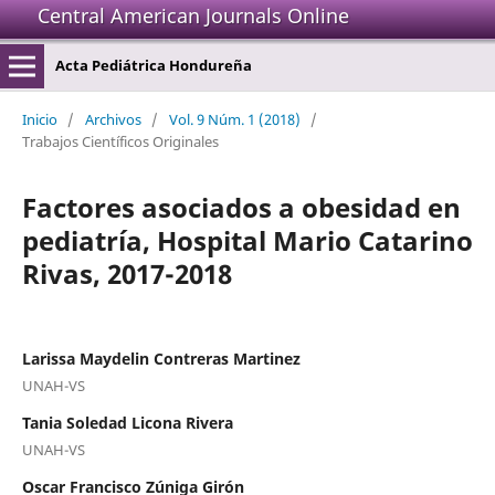
Central American Journals Online
Acta Pediátrica Hondureña
Inicio
/
Archivos
/
Vol. 9 Núm. 1 (2018)
/
Trabajos Científicos Originales
Factores asociados a obesidad en
pediatría, Hospital Mario Catarino
Rivas, 2017-2018
Larissa Maydelin Contreras Martinez
UNAH-VS
Tania Soledad Licona Rivera
UNAH-VS
Oscar Francisco Zúniga Girón