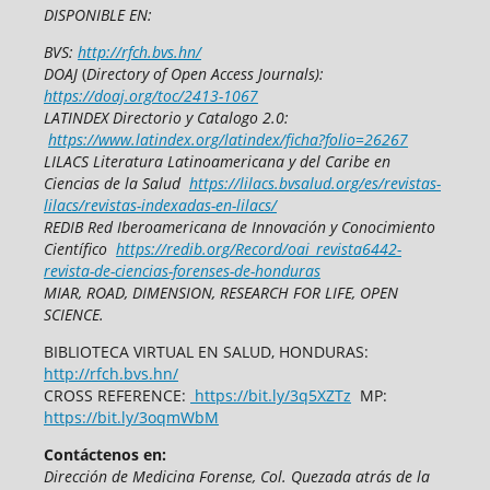
DISPONIBLE EN:
BVS:
http://rfch.bvs.hn/
DOAJ
(
Directory of Open Access Journals):
https://doaj.org/toc/2413-1067
LATINDEX Directorio y Catalogo 2.0:
https://www.latindex.org/latindex/ficha?folio=26267
LILACS Literatura Latinoamericana y del Caribe en
Ciencias de la Salud
https://lilacs.bvsalud.org/es/revistas-
lilacs/revistas-indexadas-en-lilacs/
REDIB Red Iberoamericana de Innovación y Conocimiento
Científico
https://redib.org/Record/oai_revista6442-
revista-de-ciencias-forenses-de-honduras
MIAR, ROAD, DIMENSION, RESEARCH FOR LIFE, OPEN
SCIENCE.
BIBLIOTECA VIRTUAL EN SALUD, HONDURAS:
http://rfch.bvs.hn/
CROSS REFERENCE:
https://bit.ly/3q5XZTz
MP:
https://bit.ly/3oqmWbM
Contáctenos en:
Dirección de Medicina Forense,
Col. Quezada atrás de la