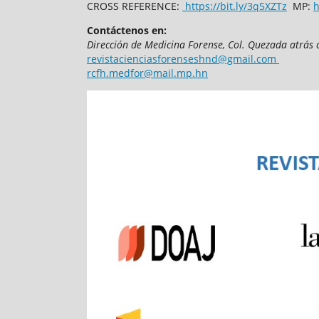
CROSS REFERENCE:
https://bit.ly/3q5XZTz
MP:
h
Contáctenos en:
Dirección de Medicina Forense,
Col. Quezada atrás 
revistacienciasforenseshnd@gmail.com
rcfh.medfor@mail.mp.hn