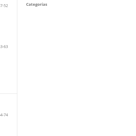
Categorías
37-52
53-63
64-74