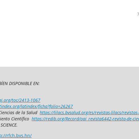
ÍEN DISPONIBLE EN:
aj.org/toc/2413-1067
tindex.org/latindex/ficha?folio=26267
Ciencias de la Salud
https://lilacs.bvsalud.org/es/revistas-lilacs/revistas
iento Científico
https://redib.org/Record/oai_revista6442-revista-de-ci
 SCIENCE.
p://rfch.bvs.hn/