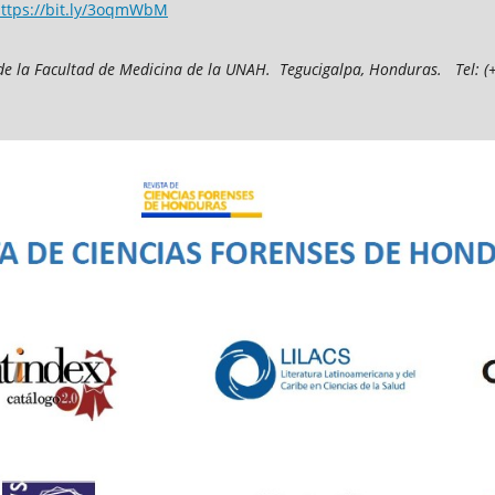
ttps://bit.ly/3oqmWbM
de la Facultad de Medicina
de la UNAH.
Tegucigalpa, Honduras.
T
el: 