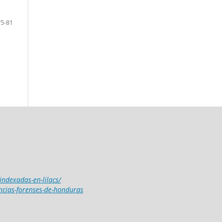
75-81
-indexadas-en-lilacs/
encias-forenses-de-honduras