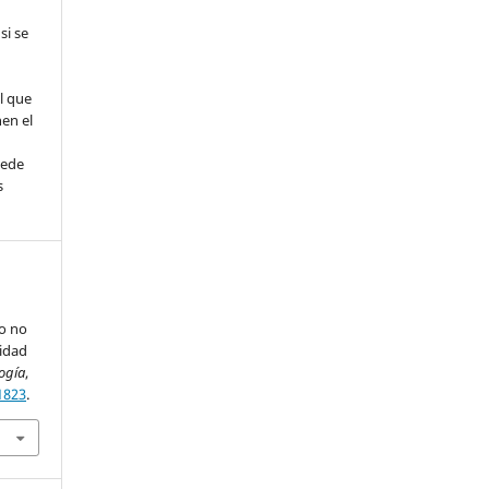
si se
l que
nen el
uede
s
o no
lidad
logía
,
.1823
.