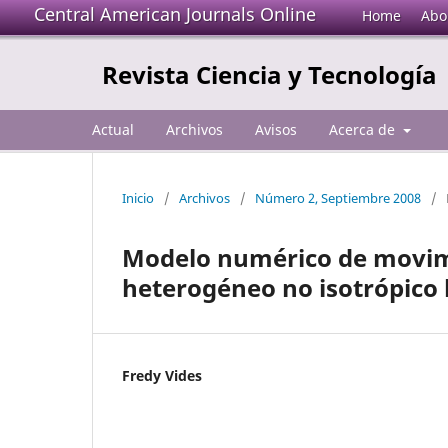
Central American Journals Online
Home
Abo
Revista Ciencia y Tecnología
Actual
Archivos
Avisos
Acerca de
Inicio
/
Archivos
/
Número 2, Septiembre 2008
/
Modelo numérico de movim
heterogéneo no isotrópico b
Fredy Vides