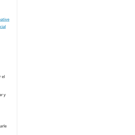
eative
ial
 el
ar y
arle