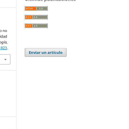
o no
lidad
logía
,
.1823
.
Enviar un artículo