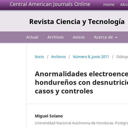
Central American Journals Online
Home
Abo
Revista Ciencia y Tecnología
Actual
Archivos
Avisos
Acerca de
Inicio
/
Archivos
/
Número 8, junio 2011
/
Diálog
Anormalidades electroencef
hondureños con desnutrició
casos y controles
Miguel Solano
Universidad Nacional Autónoma de Honduras. Postgra