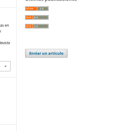
as en
n
Revista
Enviar un artículo