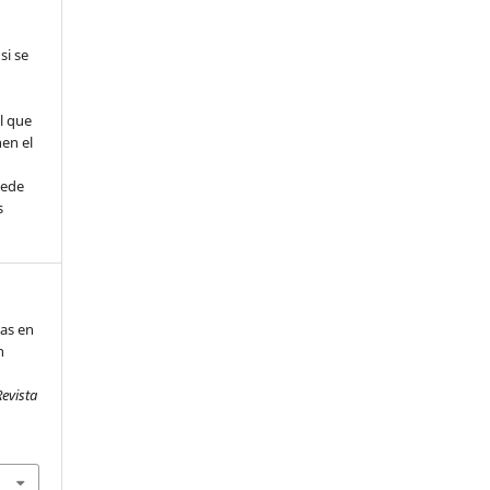
si se
l que
nen el
uede
s
as en
n
Revista