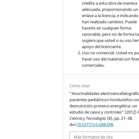
crédito a esta obra de manera
adecuada, proporcionando un
enlace a la licencia, e indicando 
han realizado cambios. Puede
hacerlo en cualquier forma
razonable, pero no de forma ta
sugiera que usted o su uso tie
apoyo del licenciante.
Uso no comercial: Usted no p
hacer uso del material con fine
comerciales.
Cómo citar
“Anormalidades electroencefalográfic
pacientes pediátricos hondureños co
desnutrición proteico-energética: un
estudio de casos y controles” (2012)
Ciencia y Tecnología
, (8), pp. 21–38.
doi:
10.5377/rct.v0i8.698
.
Más formatos de cita