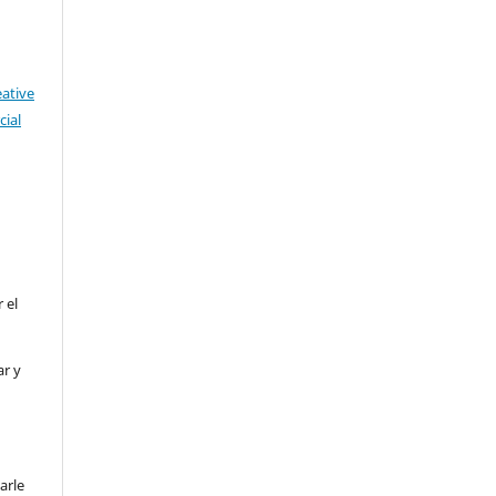
eative
ial
 el
ar y
arle