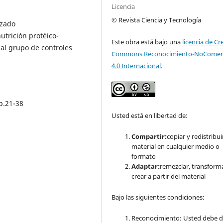
Licencia
© Revista Ciencia y Tecnología
azado
utrición protéico-
Este obra está bajo una
licencia de Cr
al grupo de controles
Commons Reconocimiento-NoComerc
4.0 Internacional
.
pp.21-38
Usted está en libertad de:
Compartir:
copiar y redistribuir
material en cualquier medio o
formato
Adaptar:
remezclar, transform
crear a partir del material
Bajo las siguientes condiciones:
Reconocimiento: Usted debe d