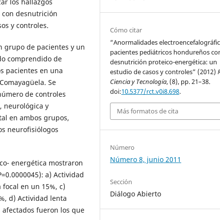
ar los hallazgos
s con desnutrición
os y controles.
Cómo citar
“Anormalidades electroencefalográfic
un grupo de pacientes y un
pacientes pediátricos hondureños co
íodo comprendido de
desnutrición proteico-energética: un
os pacientes en una
estudio de casos y controles” (2012)
Ciencia y Tecnología
, (8), pp. 21–38.
e Comayagüela. Se
doi:
10.5377/rct.v0i8.698
.
 número de controles
, neurológica y
Más formatos de cita
ital en ambos grupos,
s neurofisiólogos
Número
Número 8, junio 2011
ico- energética mostraron
P=0.0000045): a) Actividad
Sección
 focal en un 15%, c)
Diálogo Abierto
%, d) Actividad lenta
 afectados fueron los que