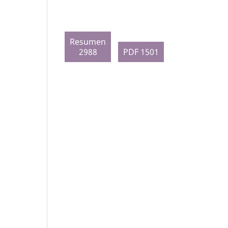
Resumen
2988
PDF 1501