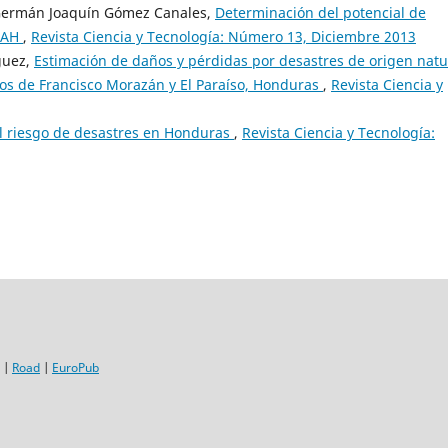
 Germán Joaquín Gómez Canales,
Determinación del potencial de
UNAH
,
Revista Ciencia y Tecnología: Número 13, Diciembre 2013
guez,
Estimación de daños y pérdidas por desastres de origen natu
os de Francisco Morazán y El Paraíso, Honduras
,
Revista Ciencia y
el riesgo de desastres en Honduras
,
Revista Ciencia y Tecnología:
|
Road
|
EuroPub