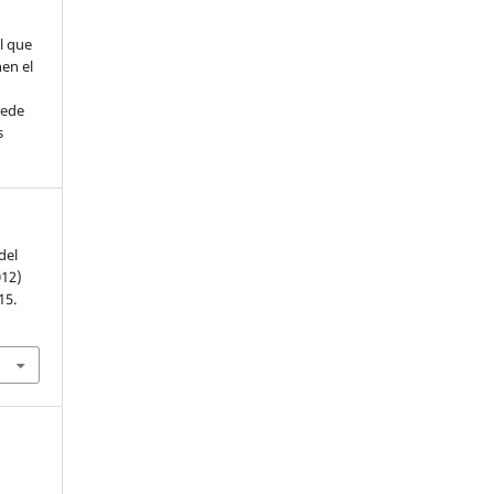
l que
nen el
uede
s
del
012)
15.