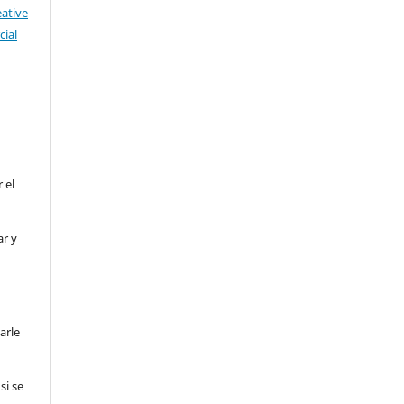
eative
ial
 el
ar y
arle
si se