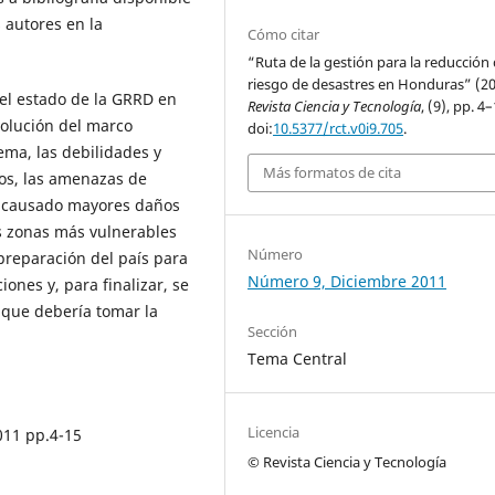
s autores en la
Cómo citar
“Ruta de la gestión para la reducción 
riesgo de desastres en Honduras” (2
el estado de la GRRD en
Revista Ciencia y Tecnología
, (9), pp. 4–
volución del marco
doi:
10.5377/rct.v0i9.705
.
tema, las debilidades y
Más formatos de cita
dos, las amenazas de
 causado mayores daños
as zonas más vulnerables
Número
preparación del país para
Número 9, Diciembre 2011
ones y, para finalizar, se
s que debería tomar la
Sección
Tema Central
Licencia
011 pp.4-15
© Revista Ciencia y Tecnología