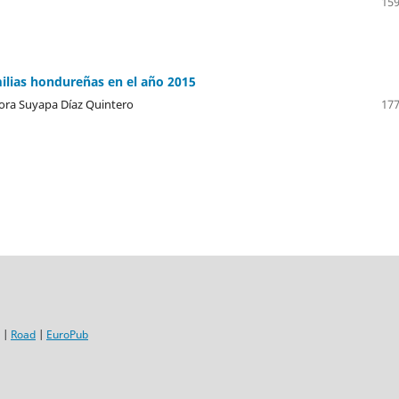
159
milias hondureñas en el año 2015
ora Suyapa Díaz Quintero
177
|
Road
|
EuroPub