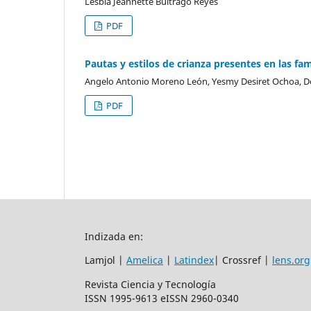
Lesbia Jeannette Buitrago Reyes
PDF
Pautas y estilos de crianza presentes en las fa
Angelo Antonio Moreno León, Yesmy Desiret Ochoa, D
PDF
Indizada en:
Lamjol |
Amelica
|
Latindex
| Crossref |
lens.org
Revista Ciencia y Tecnología
ISSN 1995-9613 eISSN 2960-0340