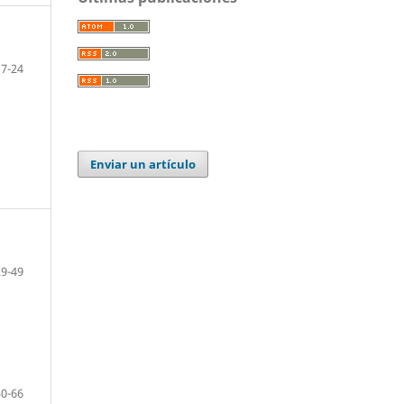
17-24
Enviar un artículo
29-49
50-66