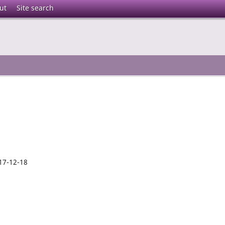
ut
Site search
17-12-18