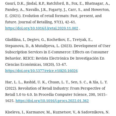
Gauri, D.K., Jindal, R.P., Ratchford, B., Fox, E., Bhatnagar, A.,
Pandey, A., Navallo, J.R., Fogarty, J., Carr, S., and Howerton,
E. (2021). Evolution of retail formats: Past, present, and
future. Journal of Retailing, 97(1), 42–61.
https://doi.org/10.1016/j.jretai.2020.11.002
.
Gladilina, I., Degtev, G., Kochetkov, E., Tretyak, E.,
Stepanova, D., & Mutaliyeva, L. (2023). Development of User
Subscription Services in E-Commerce: Effects on Consumer
Behavior. REICE: Revista Electrónica De Investigación En
Ciencias Económicas, 10(20), 53–67.
https://doi.org/10.5377/reice.v10i20.16026
Har, L. L., Rashid, U. K., Chuan, L. T., Sen, S. C., & Xia, L. Y.
(2022). Revolution of Retail Industry: From Perspective of
Retail 1.0 to 4.0. In Procedia Computer Science, 200, 1615–
1625.
https://doi.org/10.1016/j.procs.2022.01.362
Kiseleva, I., Karmanov, M., Kuznetsov, V., & Sadovnikova, N.