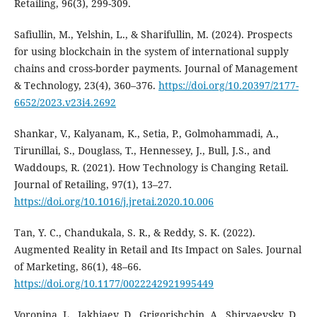
Retailing, 96(3), 299-309.
Safiullin, M., Yelshin, L., & Sharifullin, M. (2024). Prospects
for using blockchain in the system of international supply
chains and cross-border payments. Journal of Management
& Technology, 23(4), 360–376.
https://doi.org/10.20397/2177-
6652/2023.v23i4.2692
Shankar, V., Kalyanam, K., Setia, P., Golmohammadi, A.,
Tirunillai, S., Douglass, T., Hennessey, J., Bull, J.S., and
Waddoups, R. (2021). How Technology is Changing Retail.
Journal of Retailing, 97(1), 13–27.
https://doi.org/10.1016/j.jretai.2020.10.006
Tan, Y. C., Chandukala, S. R., & Reddy, S. K. (2022).
Augmented Reality in Retail and Its Impact on Sales. Journal
of Marketing, 86(1), 48–66.
https://doi.org/10.1177/0022242921995449
Voronina, L., Iakhiaev, D., Grigorishchin, A., Shiryaevsky, D.,